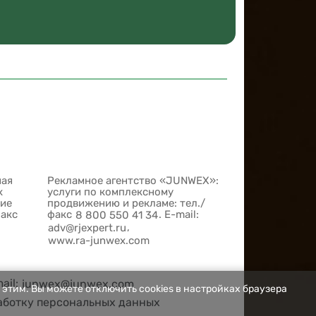
ная
Рекламное агентство «JUNWEX»:
х
услуги по комплексному
шие
продвижению и рекламе: тел./
факс
факс
. E-mail:
8 800 550 41 34
,
adv@rjexpert.ru
www.ra-junwex.com
mail:
junwex@junwex.com
 этим. Вы можете отключить cookies в настройках браузера
аботку персональных данных