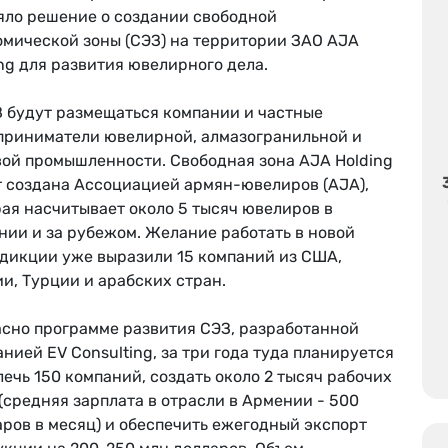
яло решение о создании свободной
омической зоны (СЭЗ) на территории ЗАО AJA
ng для развития ювелирного дела.
З будут размещаться компании и частные
приниматели ювелирной, алмазогранильной и
вой промышленности. Свободная зона AJA Holding
т создана Ассоциацией армян-ювелиров (AJA),
ая насчитывает около 5 тысяч ювелиров в
нии и за рубежом. Желание работать в новой
дикции уже выразили 15 компаний из США,
и, Турции и арабских стран.
асно программе развития СЭЗ, разработанной
нией EV Consulting, за три года туда планируется
ечь 150 компаний, создать около 2 тысяч рабочих
(средняя зарплата в отрасли в Армении - 500
ров в месяц) и обеспечить ежегодный экспорт