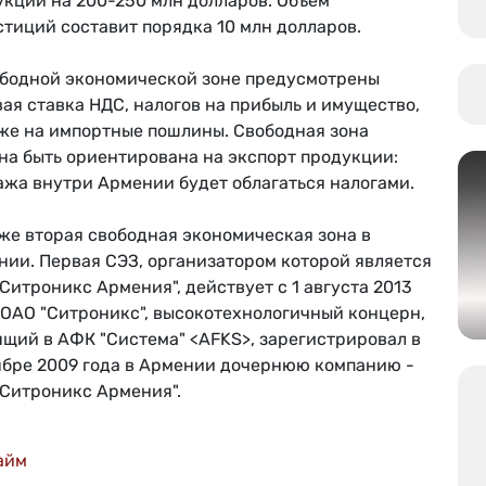
укции на 200-250 млн долларов. Объем
тиций составит порядка 10 млн долларов.
ободной экономической зоне предусмотрены
ая ставка НДС, налогов на прибыль и имущество,
кже на импортные пошлины. Свободная зона
на быть ориентирована на экспорт продукции:
ажа внутри Армении будет облагаться налогами.
же вторая свободная экономическая зона в
нии. Первая СЭЗ, организатором которой является
Ситроникс Армения", действует с 1 августа 2013
 ОАО "Ситроникс", высокотехнологичный концерн,
ящий в АФК "Система" <AFKS>, зарегистрировал в
ябре 2009 года в Армении дочернюю компанию -
"Ситроникс Армения".
айм