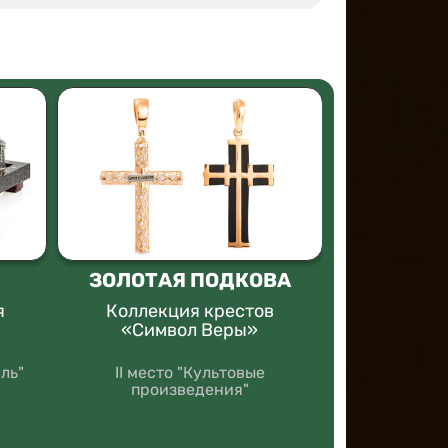
ЗОЛОТАЯ ПОДКОВА
Северо
феде
я
Коллекция крестов
универси
«Символ Веры»
Кольцо с
ль"
II место "Культовые
механиз
произведения"
с
II место “Э