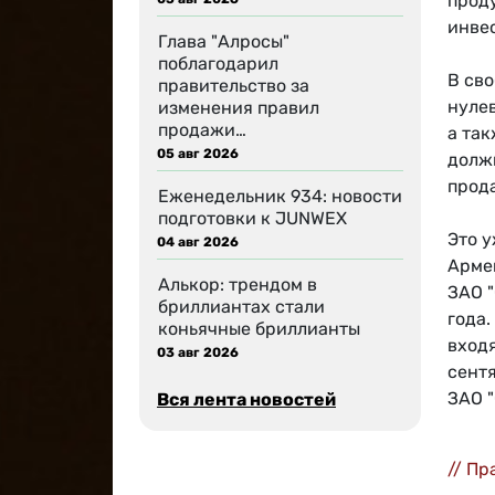
прод
инвес
Глава "Алросы"
поблагодарил
В св
правительство за
нулев
изменения правил
продажи…
а та
05 авг 2026
долж
прод
Еженедельник 934: новости
подготовки к JUNWEX
Это у
04 авг 2026
Арме
Алькор: трендом в
ЗАО "
бриллиантах стали
года.
коньячные бриллианты
вход
03 авг 2026
сент
ЗАО 
Вся лента новостей
// Пр