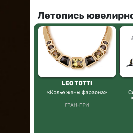
Летопись ювелирно
IS
LEO TOTTI
avitation
«Колье жены фараона»
С
я коллекция
ГРАН-ПРИ
изводства"