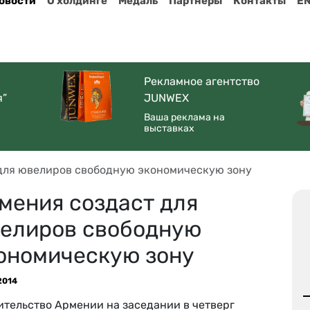
овости
О холдинге
Медаль
Партнеры
Контакты
E
Рекламное агентство
я”
JUNWEX
Ваша реклама на
выставках
для ювелиров свободную экономическую зону
мения создаст для
елиров свободную
ономическую зону
2014
ительство Армении на заседании в четверг