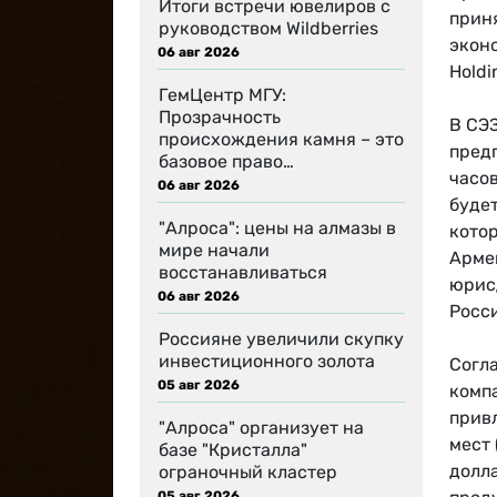
Итоги встречи ювелиров с
прин
руководством Wildberries
экон
06 авг 2026
Holdi
ГемЦентр МГУ:
Прозрачность
В СЭ
происхождения камня – это
пред
базовое право…
часо
06 авг 2026
буде
"Алроса": цены на алмазы в
котор
мире начали
Арме
восстанавливаться
юрис
06 авг 2026
Росси
Россияне увеличили скупку
инвестиционного золота
Согл
05 авг 2026
компа
привл
"Алроса" организует на
мест 
базе "Кристалла"
долла
ограночный кластер
05 авг 2026