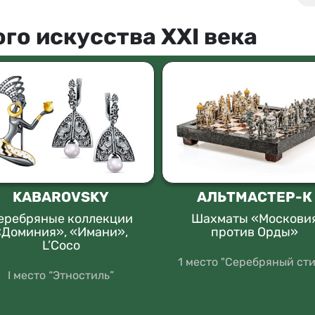
го искусства XXI века
KABAROVSKY
АЛЬТМАСТЕР-К
еребряные коллекции
Шахматы «Москови
«Доминия», «Имани»,
против Орды»
L’Coco
1 место "Серебряный сти
I место “Этностиль”