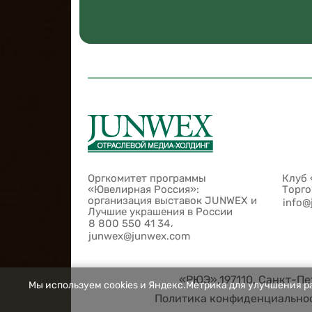
Оргкомитет программы
Клуб 
«Ювелирная Россия»:
Торг
организация выставок JUNWEX и
info@
Лучшие украшения в России
,
8 800 550 41 34
junwex@junwex.com
«РЮЭ»,197110, Санкт-Пет
Мы используем cookies и Яндекс.Метрика для улучшения ра
Политика конфиденциально