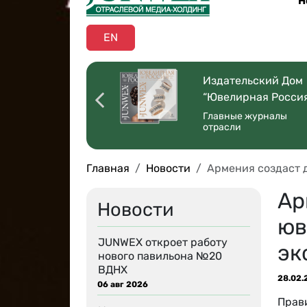
Н
EN
оссийская
Издательский Дом
ая Торговля”
“Ювелирная Росси
 со всей страны
Главные журналы
отрасли
Главная
Новости
Армения создаст 
Ар
Новости
юв
JUNWEX откроет работу
эк
нового павильона №20
ВДНХ
28.02.
06 авг 2026
Прав