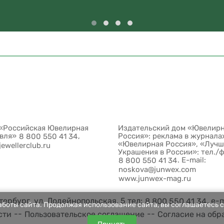
«Российская Ювелирная
Издательский дом «Ювелир
овля»
,
Россия»: реклама в журнала
8 800 550 41 34
«Ювелирная Россия», «Луч
jewellerclub.ru
Украшения в России»: тел./
. E-mail:
8 800 550 41 34
noskova@junwex.com
www.junwex-mag.ru
ербург, ул. Лодейнопольская, 5 тел:
, e-
8 800 550 41 34
боты сайта. Продолжая использование сайта, вы соглашаетесь с
--
--
сти
Пользовательское соглашение
Согласие на обр