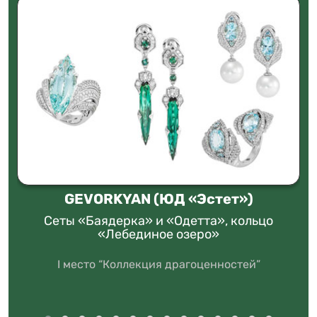
GEVORKYAN (ЮД «Эстет»)
Сеты «Баядерка» и «Одетта», кольцо
«Лебединое озеро»
I место “Коллекция драгоценностей”