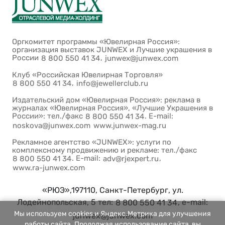
Оргкомитет программы «Ювелирная Россия»:
организация выставок JUNWEX и Лучшие украшения в
России
,
8 800 550 41 34
junwex@junwex.com
Клуб «Российская Ювелирная Торговля»
,
8 800 550 41 34
info@jewellerclub.ru
Издательский дом «Ювелирная Россия»: реклама в
журналах «Ювелирная Россия», «Лучшие Украшения в
России»: тел./факс
. E-mail:
8 800 550 41 34
noskova@junwex.com
www.junwex-mag.ru
Рекламное агентство «JUNWEX»: услуги по
комплексному продвижению и рекламе: тел./факс
. E-mail:
,
8 800 550 41 34
adv@rjexpert.ru
www.ra-junwex.com
«РЮЭ»,197110, Санкт-Петербург, ул.
Лодейнопольская, 5 тел:
, e-mail:
8 800 550 41 34
Мы используем cookies и Яндекс.Метрика для улучшения
junwex@junwex.com
работы сайта. Продолжая использование сайта, вы