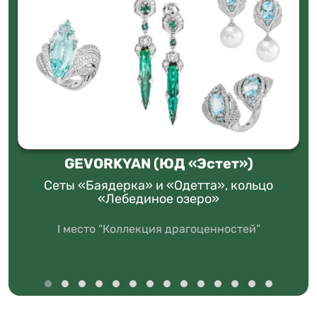
GEVORKYAN (ЮД «Эстет»)
Сеты «Баядерка» и «Одетта», кольцо
«Лебединое озеро»
I место “Коллекция драгоценностей”