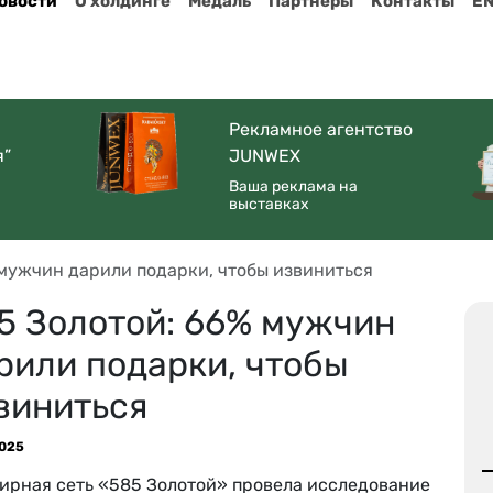
овости
О холдинге
Медаль
Партнеры
Контакты
E
Рекламное агентство
я”
JUNWEX
Ваша реклама на
выставках
 мужчин дарили подарки, чтобы извиниться
5 Золотой: 66% мужчин
рили подарки, чтобы
виниться
2025
ирная сеть «585 Золотой» провела исследование