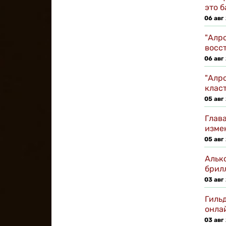
это 
06 авг
"Алро
восс
06 авг
"Алр
клас
05 авг
Глав
изме
05 авг
Альк
брил
03 авг
Гиль
онла
03 авг