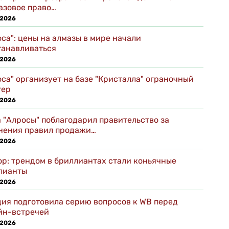
базовое право…
 2026
са": цены на алмазы в мире начали
танавливаться
 2026
оса" организует на базе "Кристалла" ограночный
тер
 2026
а "Алросы" поблагодарил правительство за
нения правил продажи…
 2026
ор: трендом в бриллиантах стали коньячные
лианты
 2026
дия подготовила серию вопросов к WB перед
йн-встречей
 2026