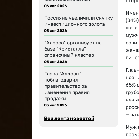
второ
06 авг 2026
Имен
Россияне увеличили скупку
(84%)
инвестиционного золота
шага 
05 авг 2026
мужч
"Алроса" организует на
если 
базе "Кристалла"
женщ
ограночный кластер
винов
05 авг 2026
Главн
Глава "Алросы"
невни
поблагодарил
65% р
правительство за
изменения правил
грубо
продажи…
невы
05 авг 2026
росси
— за 
Вся лента новостей
Мужч
прома