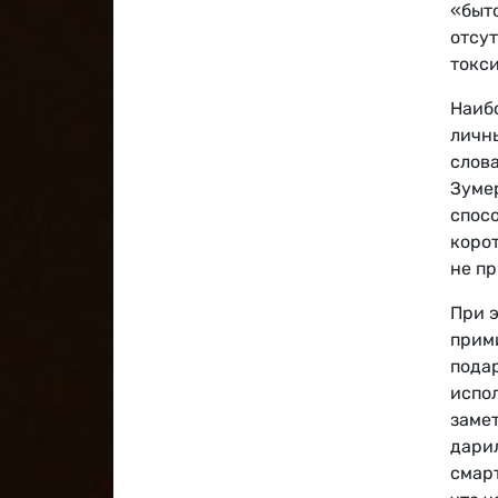
«быто
отсу
токси
Наиб
личн
слов
Зуме
спос
коро
не п
При 
прим
подар
испо
заме
дари
смар