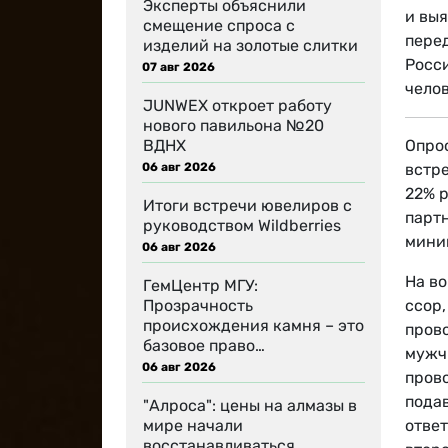
Эксперты объяснили
и вы
смещение спроса с
перед
изделий на золотые слитки
Росси
07 авг 2026
челов
JUNWEX откроет работу
нового павильона №20
ВДНХ
Опро
06 авг 2026
встр
22% р
Итоги встречи ювелиров с
партн
руководством Wildberries
миним
06 авг 2026
На во
ГемЦентр МГУ:
Прозрачность
ссор,
происхождения камня – это
прово
базовое право…
мужч
06 авг 2026
прово
пода
"Алроса": цены на алмазы в
мире начали
отве
восстанавливаться