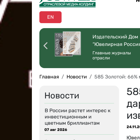
Н
EN
оссийская
Издательский Дом
ая Торговля”
“Ювелирная Росси
 со всей страны
Главные журналы
отрасли
Главная
Новости
585 Золотой: 66%
58
Новости
да
В России растет интерес к
из
инвестиционным и
цветным бриллиантам
24.11.
07 авг 2026
Ювел