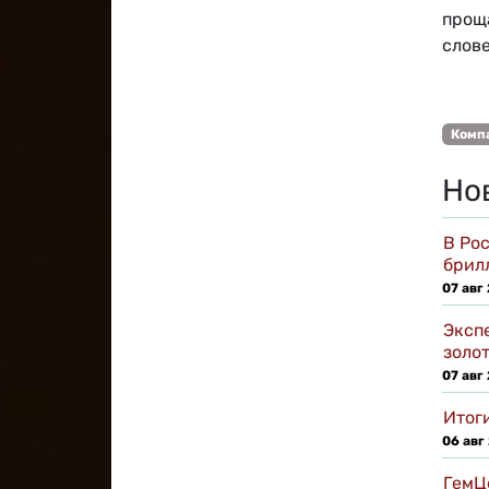
прощ
слов
Комп
Но
В Ро
брил
07 авг
Эксп
золо
07 авг
Итоги
06 авг
ГемЦ