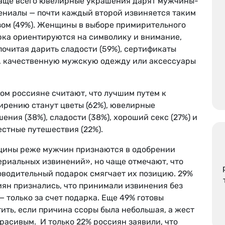
чаще всего ювелирные украшения дарят мужчины-
ениалы — почти каждый второй извиняется таким
зом (49%). Женщины в выборе примирительного
рка ориентируются на символику и внимание,
очитая дарить сладости (59%), сертификаты
), качественную мужскую одежду или аксессуары
ом россияне считают, что лучшим путем к
ирению станут цветы (62%), ювелирные
ения (38%), сладости (38%), хороший секс (27%) и
стные путешествия (22%).
ины реже мужчин признаются в одобрении
ериальных извинений», но чаще отмечают, что
оводительный подарок смягчает их позицию. 29%
иян признались, что принимали извинения без
— только за счет подарка. Еще 49% готовы
ить, если причина ссоры была небольшая, а жест
расивым. И только 22% россиян заявили, что