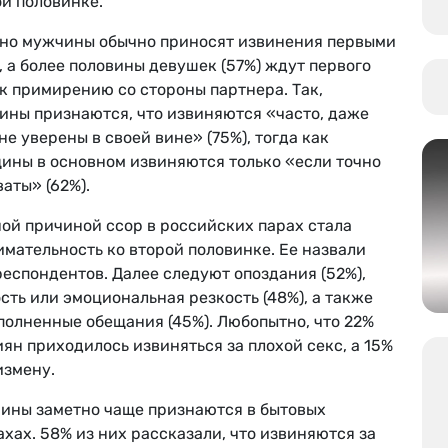
й половинке.
но мужчины обычно приносят извинения первыми
, а более половины девушек (57%) ждут первого
к примирению со стороны партнера. Так,
ины признаются, что извиняются «часто, даже
не уверены в своей вине» (75%), тогда как
ины в основном извиняются только «если точно
аты» (62%).
ой причиной ссор в российских парах стала
мательность ко второй половинке. Ее назвали
еспондентов. Далее следуют опоздания (52%),
сть или эмоциональная резкость (48%), а также
полненные обещания (45%). Любопытно, что 22%
ян приходилось извиняться за плохой секс, а 15%
измену.
ины заметно чаще признаются в бытовых
хах. 58% из них рассказали, что извиняются за