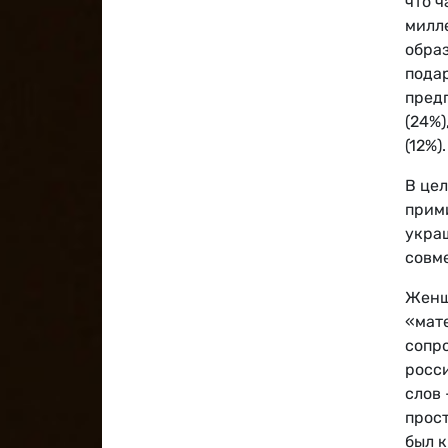
что 
милл
обра
пода
предп
(24%
(12%).
В цел
прим
украш
совме
Женщ
«мат
сопр
росс
слов 
прост
был к