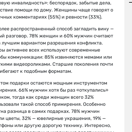
вую инвалидность»: беспорядок, забытые дела,
тствие помощи по дому. Женщины чаще говорят о
чных комментариях (55%) и ревности (33%).
олее распространенный способ загладить вину —
ый разговор. 78% женщин и 60% мужчин считают
а лучшим вариантом разрешения конфликта.
ры активнее всех используют современные
обы коммуникации: 85% извиняются мемами или
ткими видеороликами. Старшие поколения почти
рибегают к подобным форматам.
этом подарки остаются мощным инструментом
ирения. 66% мужчин хотя бы раз «откупались»
ком, тогда как среди женщин всего 32%
льзовали такой способ примирения. Особенно
тна разница в самих подарках. 78% мужчин
ли цветы, 32% — ювелирные украшения, 19% —
тфоны или другую дорогую технику. Интересно,