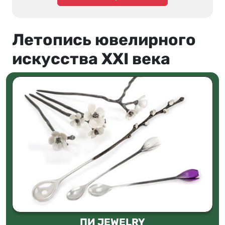
Летопись ювелирного
искусства XXI века
ПИ JEWELRY