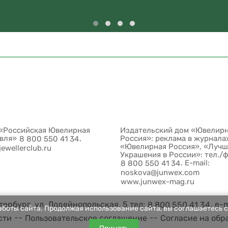
«Российская Ювелирная
Издательский дом «Ювелир
овля»
,
Россия»: реклама в журнала
8 800 550 41 34
«Ювелирная Россия», «Луч
jewellerclub.ru
Украшения в России»: тел./
. E-mail:
8 800 550 41 34
noskova@junwex.com
www.junwex-mag.ru
ербург, ул. Лодейнопольская, 5 тел:
, e-
8 800 550 41 34
боты сайта. Продолжая использование сайта, вы соглашаетесь с
--
--
сти
Пользовательское соглашение
Согласие на обр