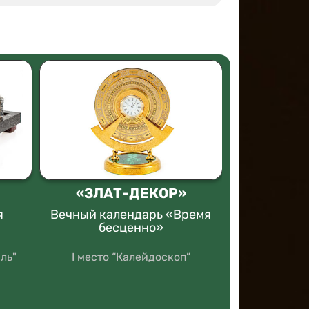
«ЗЛАТ-ДЕКОР»
Сувени
я
Вечный календарь «Время
Ларец
бесценно»
I мес
ль"
I место “Калейдоскоп”