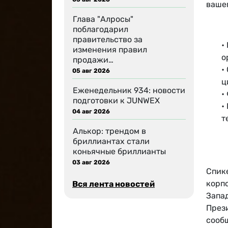
вашег
Глава "Алросы"
поблагодарил
правительство за
•
изменения правил
о
продажи…
•
05 авг 2026
ц
Еженедельник 934: новости
•
подготовки к JUNWEX
•
04 авг 2026
т
Алькор: трендом в
бриллиантах стали
коньячные бриллианты
03 авг 2026
Спике
корп
Вся лента новостей
Запа
През
сооб