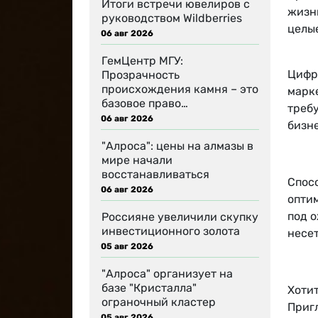
Итоги встречи ювелиров с
жизн
руководством Wildberries
целы
06 авг 2026
ГемЦентр МГУ:
Цифр
Прозрачность
происхождения камня – это
марке
базовое право…
треб
06 авг 2026
бизне
"Алроса": цены на алмазы в
мире начали
восстанавливаться
Спос
06 авг 2026
оптим
под о
Россияне увеличили скупку
инвестиционного золота
несе
05 авг 2026
"Алроса" организует на
базе "Кристалла"
Хотит
ограночный кластер
Приг
05 авг 2026