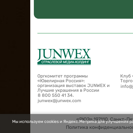
Оргкомитет программы
Клуб 
«Ювелирная Россия»:
Торг
организация выставок JUNWEX и
info@
Лучшие украшения в России
,
8 800 550 41 34
junwex@junwex.com
«РЮЭ»,197110, Санкт-Пет
Мы используем cookies и Яндекс.Метрика для улучшения ра
Политика конфиденциально