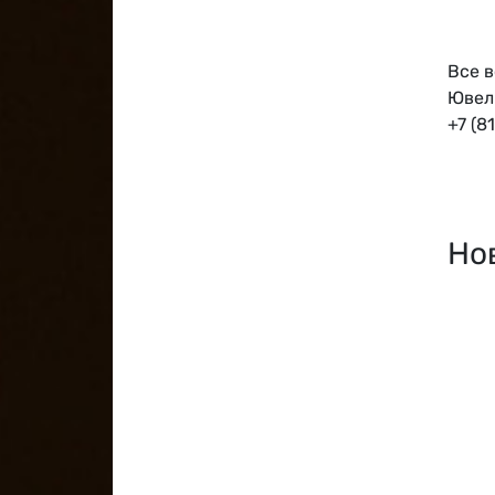
Все 
Ювел
+7 (8
Но