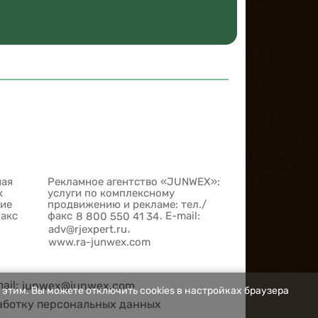
ная
Рекламное агентство «JUNWEX»:
х
услуги по комплексному
шие
продвижению и рекламе: тел./
факс
факс
. E-mail:
8 800 550 41 34
,
adv@rjexpert.ru
www.ra-junwex.com
mail:
junwex@junwex.com
 этим. Вы можете отключить cookies в настройках браузера
аботку персональных данных