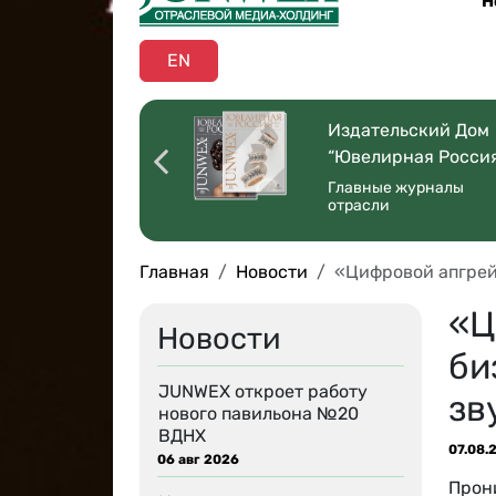
Н
EN
оссийская
Издательский Дом
ая Торговля”
“Ювелирная Росси
 со всей страны
Главные журналы
отрасли
Главная
Новости
«Цифровой апгрей
«Ц
Новости
би
JUNWEX откроет работу
зв
нового павильона №20
ВДНХ
07.08.
06 авг 2026
Прон