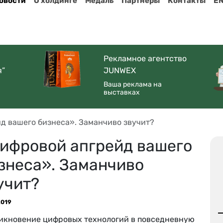
овости
О холдинге
Медаль
Партнеры
Контакты
E
Рекламное агентство
я”
JUNWEX
Ваша реклама на
выставках
д вашего бизнеса». Заманчиво звучит?
ифровой апгрейд вашего
знеса». Заманчиво
учит?
2019
икновение цифровых технологий в повседневную