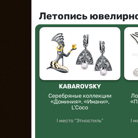
Летопись ювелирно
ПОДКОВА
KABAROVSKY
крестов
Серебряные коллекции
Ло
Веры»
«Доминия», «Имани»,
«П
L’Coco
ультовые
ения"
I место “Этностиль”
I 