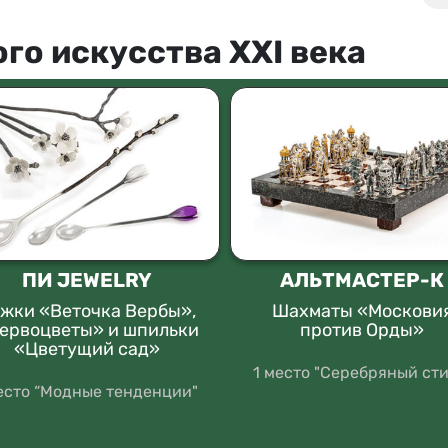
го искусства XXI века
ПИ JEWELRY
АЛЬТМАСТЕР-К
жки «Веточка Вербы»,
Шахматы «Москови
ервоцветы» и шпильки
против Орды»
«Цветущий сад»
1 место "Серебряный сти
место “Модные тенденции"