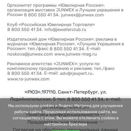
Оргкомитет программы «Ювелирная Россия»:
организация выставок JUNWEX и Лучшие украшения в
России
,
8 800 550 41 34
junwex@junwex.com
Клуб «Российская Ювелирная Торговля»
,
8 800 550 41 34
info@jewellerclub.ru
Издательский дом «Ювелирная Россия»: реклама в
журналах «Ювелирная Россия», «Лучшие Украшения в
России»: тел./факс
. E-mail:
8 800 550 41 34
noskova@junwex.com
www.junwex-mag.ru
Рекламное агентство «JUNWEX»: услуги по
комплексному продвижению и рекламе: тел./факс
. E-mail:
,
8 800 550 41 34
adv@rjexpert.ru
www.ra-junwex.com
«РЮЭ»,197110, Санкт-Петербург, ул.
Лодейнопольская, 5 тел:
, e-mail:
8 800 550 41 34
Мы используем cookies и Яндекс.Метрика для улучшения
junwex@junwex.com
работы сайта. Продолжая использование сайта, вы
--
Политика конфиденциальности
соглашаетесь с этим. Вы можете отключить cookies в
--
Пользовательское соглашение
настройках браузера
Согласие на обработку персональных данных