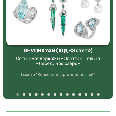
GEVORKYAN (ЮД «Эстет»)
Сеты «Баядерка» и «Одетта», кольцо
«Лебединое озеро»
I место “Коллекция драгоценностей”