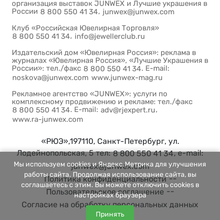
организация выставок JUNWEX и Лучшие украшения в
России
,
8 800 550 41 34
junwex@junwex.com
Клуб «Российская Ювелирная Торговля»
,
8 800 550 41 34
info@jewellerclub.ru
Издательский дом «Ювелирная Россия»: реклама в
журналах «Ювелирная Россия», «Лучшие Украшения в
России»: тел./факс
. E-mail:
8 800 550 41 34
noskova@junwex.com
www.junwex-mag.ru
Рекламное агентство «JUNWEX»: услуги по
комплексному продвижению и рекламе: тел./факс
. E-mail:
,
8 800 550 41 34
adv@rjexpert.ru
www.ra-junwex.com
«РЮЭ»,197110, Санкт-Петербург, ул.
Лодейнопольская, 5 тел:
, e-mail:
8 800 550 41 34
Мы используем cookies и Яндекс.Метрика для улучшения
junwex@junwex.com
работы сайта. Продолжая использование сайта, вы
--
Политика конфиденциальности
соглашаетесь с этим. Вы можете отключить cookies в
--
Пользовательское соглашение
настройках браузера
Согласие на обработку персональных данных
Принять