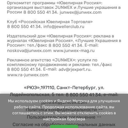
Оргкомитет программы «Ювелирная Россия»:
организация выставок JUNWEX и Лучшие украшения в
России
,
8 800 550 41 34
junwex@junwex.com
Клуб «Российская Ювелирная Торговля»
,
8 800 550 41 34
info@jewellerclub.ru
Издательский дом «Ювелирная Россия»: реклама в
журналах «Ювелирная Россия», «Лучшие Украшения в
России»: тел./факс
. E-mail:
8 800 550 41 34
noskova@junwex.com
www.junwex-mag.ru
Рекламное агентство «JUNWEX»: услуги по
комплексному продвижению и рекламе: тел./факс
. E-mail:
,
8 800 550 41 34
adv@rjexpert.ru
www.ra-junwex.com
«РЮЭ»,197110, Санкт-Петербург, ул.
Лодейнопольская, 5 тел:
, e-mail:
8 800 550 41 34
Мы используем cookies и Яндекс.Метрика для улучшения
junwex@junwex.com
работы сайта. Продолжая использование сайта, вы
--
Политика конфиденциальности
соглашаетесь с этим. Вы можете отключить cookies в
--
Пользовательское соглашение
настройках браузера
Согласие на обработку персональных данных