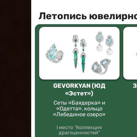
Летопись ювелирно
OTTI
GEVORKYAN (ЮД
З
«Эстет»)
дебеле»
Сеты «Баядерка» и
ольцо”
«Одетта», кольцо
«Лебединое озеро»
I место “Коллекция
драгоценностей”