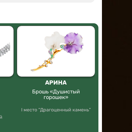
АРИНА
Северо
феде
Брошь «Душистый
универси
горошек»
Кольцо с
I место “Драгоценный камень”
механиз
й
с
II место “Э