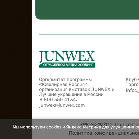
Оргкомитет программы
Клуб 
«Ювелирная Россия»:
Торг
организация выставок JUNWEX и
info@
Лучшие украшения в России
,
8 800 550 41 34
junwex@junwex.com
«РЮЭ»,197110, Санкт-Пет
Мы используем cookies и Яндекс.Метрика для улучшения ра
Политика конфиденциально