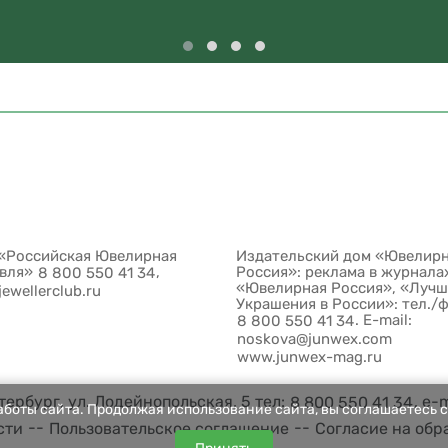
«Российская Ювелирная
Издательский дом «Ювелир
овля»
,
Россия»: реклама в журнала
8 800 550 41 34
«Ювелирная Россия», «Луч
jewellerclub.ru
Украшения в России»: тел./
. E-mail:
8 800 550 41 34
noskova@junwex.com
www.junwex-mag.ru
ербург, ул. Лодейнопольская, 5 тел:
, e-
8 800 550 41 34
боты сайта. Продолжая использование сайта, вы соглашаетесь с
--
--
сти
Пользовательское соглашение
Согласие на обр