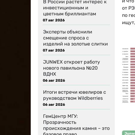
и что
В России растет интерес к
инвестиционным и
от РЭ
цветным бриллиантам
по ге
07 авг 2026
ищут,
Эксперты объяснили
смещение спроса с
изделий на золотые слитки
07 авг 2026
JUNWEX откроет работу
нового павильона №20
ВДНХ
06 авг 2026
Итоги встречи ювелиров с
руководством Wildberries
06 авг 2026
ГемЦентр МГУ:
Прозрачность
происхождения камня – это
базовое право…
Junw