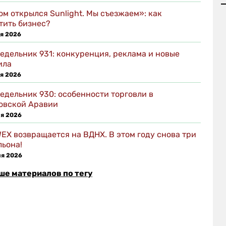
ом открылся Sunlight. Мы съезжаем»: как
тить бизнес?
я 2026
едельник 931: конкуренция, реклама и новые
ила
я 2026
едельник 930: особенности торговли в
овской Аравии
я 2026
EX возвращается на ВДНХ. В этом году снова три
льона!
ня 2026
ше материалов по тегу