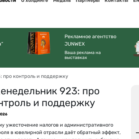
овости
О холдинге
Медаль
Партнеры
Контакты
E
Рекламное агентство
я”
JUNWEX
Ваша реклама на
выставках
: про контроль и поддержку
енедельник 923: про
нтроль и поддержку
2026
му ужесточение налогов и административного
роля в ювелирной отрасли даёт обратный эффект,