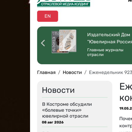
Н
EN
оссийская
Издательский Дом
ая Торговля”
“Ювелирная Росси
 со всей страны
Главные журналы
отрасли
Главная
Новости
Еженедельник 923
Еж
Новости
ко
В Костроме обсудили
19.05.
«болевые точки»
ювелирной отрасли
Поче
08 авг 2026
конт