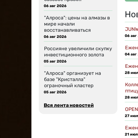
06 авг 2026
Но
"Алроса": цены на алмазы в
мире начали
JUNW
восстанавливаться
06 авг
06 авг 2026
Ежен
Россияне увеличили скупку
инвестиционного золота
04 авг
05 авг 2026
Ежен
"Алроса" организует на
28 ию
базе "Кристалла"
Колл
ограночный кластер
птицу
05 авг 2026
28 ию
Вся лента новостей
OPEN
27 июл
Ежен
21 июл