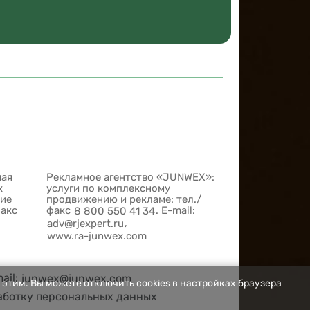
ная
Рекламное агентство «JUNWEX»:
х
услуги по комплексному
шие
продвижению и рекламе: тел./
факс
факс
. E-mail:
8 800 550 41 34
,
adv@rjexpert.ru
www.ra-junwex.com
mail:
junwex@junwex.com
 этим. Вы можете отключить cookies в настройках браузера
аботку персональных данных