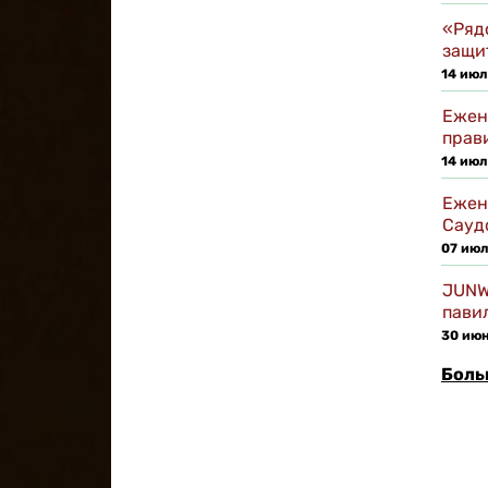
«Ряд
защи
14 июл
Ежен
прав
14 июл
Ежен
Сауд
07 июл
JUNW
пави
30 ию
Боль