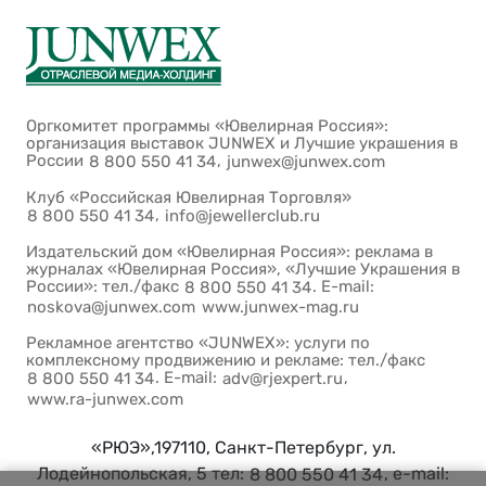
Оргкомитет программы «Ювелирная Россия»:
организация выставок JUNWEX и Лучшие украшения в
России
,
8 800 550 41 34
junwex@junwex.com
Клуб «Российская Ювелирная Торговля»
,
8 800 550 41 34
info@jewellerclub.ru
Издательский дом «Ювелирная Россия»: реклама в
журналах «Ювелирная Россия», «Лучшие Украшения в
России»: тел./факс
. E-mail:
8 800 550 41 34
noskova@junwex.com
www.junwex-mag.ru
Рекламное агентство «JUNWEX»: услуги по
комплексному продвижению и рекламе: тел./факс
. E-mail:
,
8 800 550 41 34
adv@rjexpert.ru
www.ra-junwex.com
«РЮЭ»,197110, Санкт-Петербург, ул.
Лодейнопольская, 5 тел:
, e-mail:
8 800 550 41 34