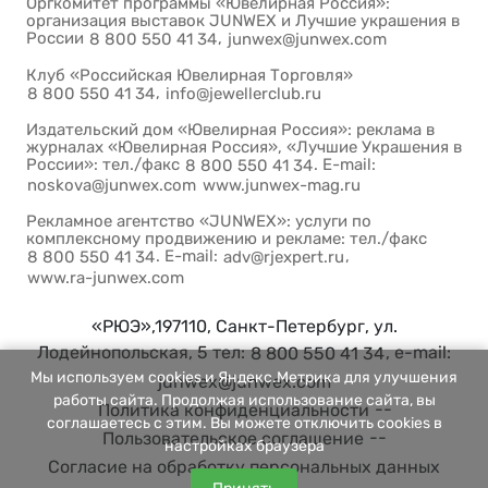
Оргкомитет программы «Ювелирная Россия»:
организация выставок JUNWEX и Лучшие украшения в
России
,
8 800 550 41 34
junwex@junwex.com
Клуб «Российская Ювелирная Торговля»
,
8 800 550 41 34
info@jewellerclub.ru
Издательский дом «Ювелирная Россия»: реклама в
журналах «Ювелирная Россия», «Лучшие Украшения в
России»: тел./факс
. E-mail:
8 800 550 41 34
noskova@junwex.com
www.junwex-mag.ru
Рекламное агентство «JUNWEX»: услуги по
комплексному продвижению и рекламе: тел./факс
. E-mail:
,
8 800 550 41 34
adv@rjexpert.ru
www.ra-junwex.com
«РЮЭ»,197110, Санкт-Петербург, ул.
Лодейнопольская, 5 тел:
, e-mail:
8 800 550 41 34
Мы используем cookies и Яндекс.Метрика для улучшения
junwex@junwex.com
работы сайта. Продолжая использование сайта, вы
--
Политика конфиденциальности
соглашаетесь с этим. Вы можете отключить cookies в
--
Пользовательское соглашение
настройках браузера
Согласие на обработку персональных данных