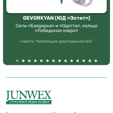
GEVORKYAN (ЮД «Эстет»)
Сеты «Баядерка» и «Одетта», кольцо
«Лебединое озеро»
I место “Коллекция драгоценностей”