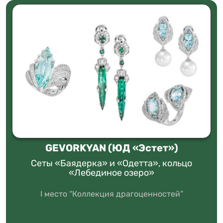
GEVORKYAN (ЮД «Эстет»)
Сеты «Баядерка» и «Одетта», кольцо
«Лебединое озеро»
I место “Коллекция драгоценностей”