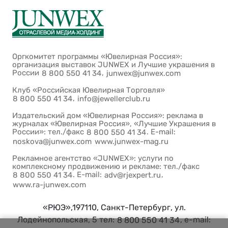
Оргкомитет программы «Ювелирная Россия»:
организация выставок JUNWEX и Лучшие украшения в
России
,
8 800 550 41 34
junwex@junwex.com
Клуб «Российская Ювелирная Торговля»
,
8 800 550 41 34
info@jewellerclub.ru
Издательский дом «Ювелирная Россия»: реклама в
журналах «Ювелирная Россия», «Лучшие Украшения в
России»: тел./факс
. E-mail:
8 800 550 41 34
noskova@junwex.com
www.junwex-mag.ru
Рекламное агентство «JUNWEX»: услуги по
комплексному продвижению и рекламе: тел./факс
. E-mail:
,
8 800 550 41 34
adv@rjexpert.ru
www.ra-junwex.com
«РЮЭ»,197110, Санкт-Петербург, ул.
Лодейнопольская, 5 тел:
, e-mail:
8 800 550 41 34