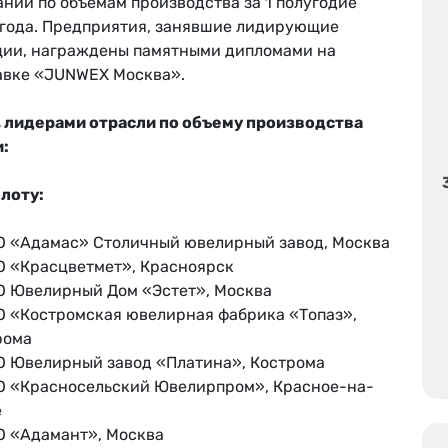
ний по объемам производства за 1 полугодие
 года. Предприятия, занявшие лидирующие
ции, награждены памятными дипломами на
авке «JUNWEX Москва».
, лидерами отрасли по объему производства
и:
олоту:
«Адамас» Столичный ювелирный завод, Москва
«Красцветмет», Красноярск
Ювелирный Дом «Эстет», Москва
«Костромская ювелирная фабрика «Топаз»,
рома
Ювелирный завод «Платина», Кострома
«Красносельский Ювелирпром», Красное-на-
е
«Адамант», Москва