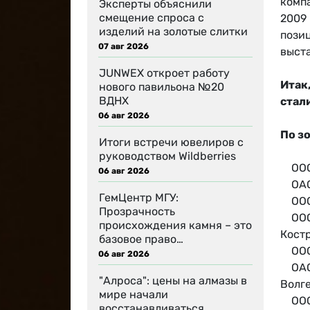
компа
Эксперты объяснили
смещение спроса с
2009
изделий на золотые слитки
пози
07 авг 2026
выст
JUNWEX откроет работу
Итак
нового павильона №20
ВДНХ
стал
06 авг 2026
По з
Итоги встречи ювелиров с
руководством Wildberries
ООО 
06 авг 2026
ОАО 
ГемЦентр МГУ:
ООО 
Прозрачность
ООО 
происхождения камня – это
Кост
базовое право…
ООО 
06 авг 2026
ОАО 
"Алроса": цены на алмазы в
Волг
мире начали
ООО 
восстанавливаться