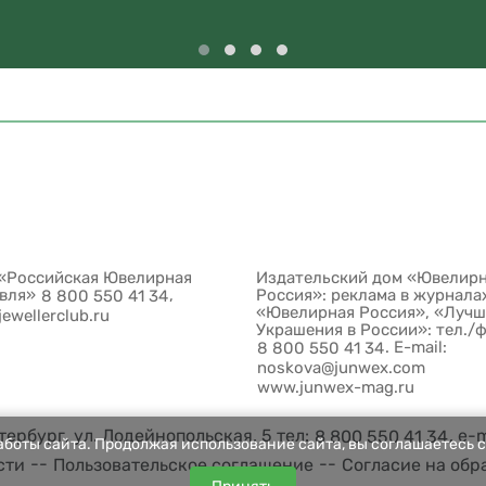
«Российская Ювелирная
Издательский дом «Ювелир
овля»
,
Россия»: реклама в журнала
8 800 550 41 34
«Ювелирная Россия», «Луч
jewellerclub.ru
Украшения в России»: тел./
. E-mail:
8 800 550 41 34
noskova@junwex.com
www.junwex-mag.ru
ербург, ул. Лодейнопольская, 5 тел:
, e-
8 800 550 41 34
боты сайта. Продолжая использование сайта, вы соглашаетесь с
--
--
сти
Пользовательское соглашение
Согласие на обр