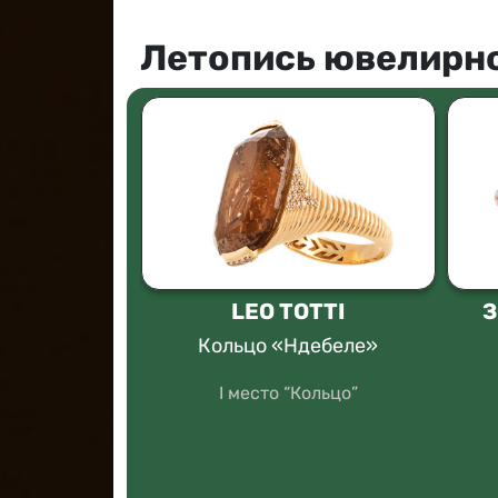
Летопись ювелирно
VSKY
LEO TOTTI
З
коллекции
Кольцо «Ндебеле»
«Имани»,
co
I место “Кольцо”
ностиль”