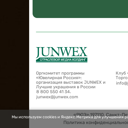
Оргкомитет программы
Клуб 
«Ювелирная Россия»:
Торг
организация выставок JUNWEX и
info@
Лучшие украшения в России
,
8 800 550 41 34
junwex@junwex.com
«РЮЭ»,197110, Санкт-Пет
Мы используем cookies и Яндекс.Метрика для улучшения ра
Политика конфиденциально