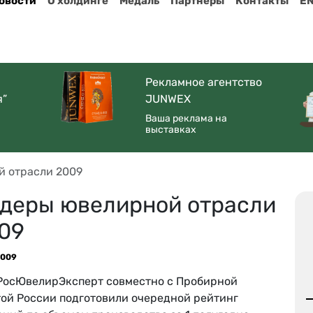
овости
О холдинге
Медаль
Партнеры
Контакты
E
Рекламное агентство
я”
JUNWEX
Ваша реклама на
выставках
 отрасли 2009
деры ювелирной отрасли
09
2009
РосЮвелирЭксперт совместно с Пробирной
той России подготовили очередной рейтинг