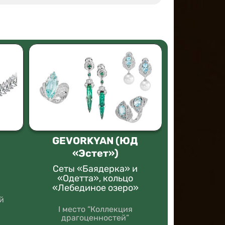
GEVORKYAN (ЮД
АЛЬТ
«Эстет»)
Шахмат
прот
Сеты «Баядерка» и
«Одетта», кольцо
«Лебединое озеро»
1 место "С
й
I место “Коллекция
драгоценностей”