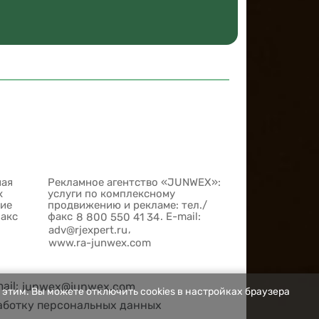
ная
Рекламное агентство «JUNWEX»:
х
услуги по комплексному
шие
продвижению и рекламе: тел./
факс
факс
. E-mail:
8 800 550 41 34
,
adv@rjexpert.ru
www.ra-junwex.com
mail:
junwex@junwex.com
 этим. Вы можете отключить cookies в настройках браузера
аботку персональных данных