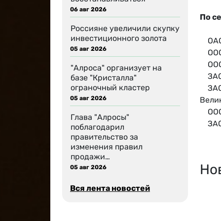
06 авг 2026
По с
Россияне увеличили скупку
инвестиционного золота
ОАО 
05 авг 2026
ООО 
ООО 
"Алроса" организует на
ЗАО 
базе "Кристалла"
ограночный кластер
ЗАО 
05 авг 2026
Вели
ООО 
Глава "Алросы"
ЗАО 
поблагодарил
правительство за
изменения правил
продажи…
Но
05 авг 2026
Вся лента новостей