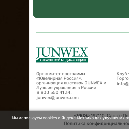
Оргкомитет программы
Клуб 
«Ювелирная Россия»:
Торг
организация выставок JUNWEX и
info@
Лучшие украшения в России
,
8 800 550 41 34
junwex@junwex.com
«РЮЭ»,197110, Санкт-Пет
Мы используем cookies и Яндекс.Метрика для улучшения ра
Политика конфиденциально