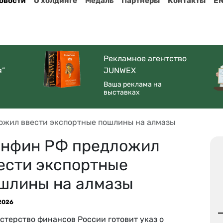
овости
О холдинге
Медаль
Партнеры
Контакты
E
Рекламное агентство
я”
JUNWEX
Ваша реклама на
выставках
жил ввести экспортные пошлины на алмазы
нфин РФ предложил
ести экспортные
шлины на алмазы
2026
стерство финансов России готовит указ о