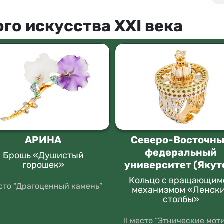
го искусства XXI века
АРИНА
Северо-Восточн
федеральный
Брошь «Душистый
университет (Якут
горошек»
Кольцо с вращающим
есто “Драгоценный камень”
механизмом «Ленск
столбы»
II место “Этнические мот