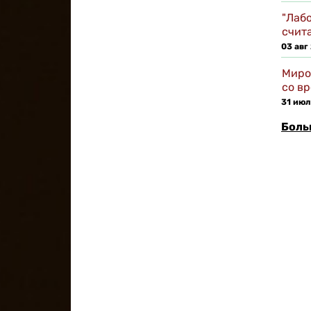
"Лаб
счит
03 авг
Миро
со в
31 июл
Боль