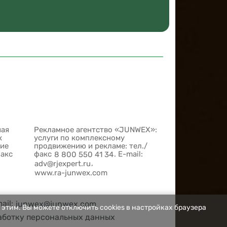
ная
Рекламное агентство «JUNWEX»:
х
услуги по комплексному
шие
продвижению и рекламе: тел./
факс
факс
. E-mail:
8 800 550 41 34
,
adv@rjexpert.ru
www.ra-junwex.com
mail:
junwex@junwex.com
 этим. Вы можете отключить cookies в настройках браузера
аботку персональных данных