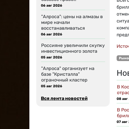
Всего
06 авг 2026
брилл
отме
"Алроса": цены на алмазы в
ситу
мире начали
комп
восстанавливаться
пред
06 авг 2026
Россияне увеличили скупку
Исто
инвестиционного золота
05 авг 2026
Рыно
"Алроса" организует на
Но
базе "Кристалла"
ограночный кластер
05 авг 2026
В Ко
отра
Вся лента новостей
08 авг
В Ро
брил
07 авг