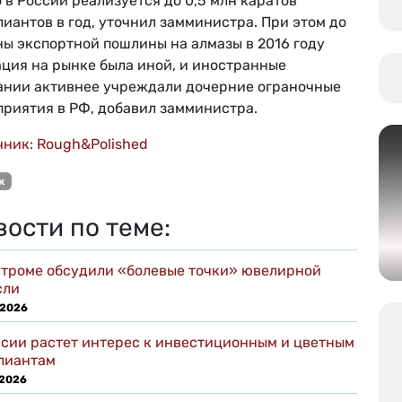
 в России реализуется до 0,5 млн каратов
иантов в год, уточнил замминистра. При этом до
ны экспортной пошлины на алмазы в 2016 году
ация на рынке была иной, и иностранные
ании активнее учреждали дочерние ограночные
приятия в РФ, добавил замминистра.
чник: Rough&Polished
к
вости по теме:
строме обсудили «болевые точки» ювелирной
сли
 2026
ссии растет интерес к инвестиционным и цветным
лиантам
 2026