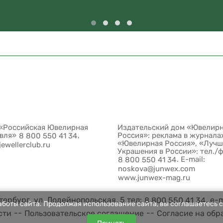
«Российская Ювелирная
Издательский дом «Ювелир
овля»
,
Россия»: реклама в журнала
8 800 550 41 34
«Ювелирная Россия», «Луч
jewellerclub.ru
Украшения в России»: тел./
. E-mail:
8 800 550 41 34
noskova@junwex.com
www.junwex-mag.ru
ербург, ул. Лодейнопольская, 5 тел:
, e-
8 800 550 41 34
боты сайта. Продолжая использование сайта, вы соглашаетесь с
--
--
сти
Пользовательское соглашение
Согласие на обр