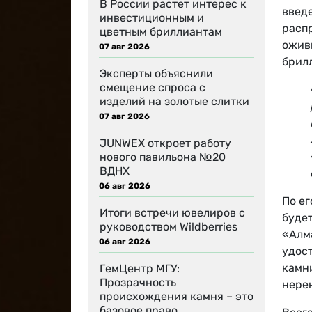
В России растет интерес к
введ
инвестиционным и
расп
цветным бриллиантам
ожив
07 авг 2026
брилл
Эксперты объяснили
смещение спроса с
изделий на золотые слитки
07 авг 2026
JUNWEX откроет работу
нового павильона №20
ВДНХ
06 авг 2026
По ег
Итоги встречи ювелиров с
будет
руководством Wildberries
«Алм
06 авг 2026
удос
камн
ГемЦентр МГУ:
Прозрачность
нере
происхождения камня – это
базовое право…