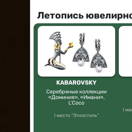
Летопись ювелирно
АНТЫ
KABAROVSKY
ОМЫ
Серебряные коллекции
«Доминия», «Имани»,
«Сияние
L’Coco
ной»
I м
I место “Этностиль”
ллиантовый
ь”