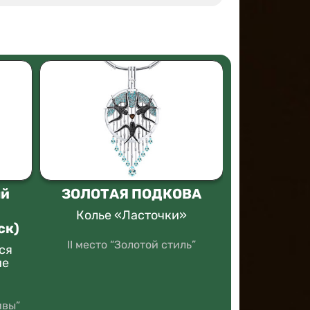
ый
ЗОЛОТАЯ ПОДКОВА
ЗОЛОТА
Колье «Ласточки»
Коллек
ск)
«Сим
II место “Золотой стиль”
ся
II мест
ие
прои
ивы”