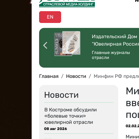
Н
EN
оссийская
Издательский Дом
ая Торговля”
“Ювелирная Росси
 со всей страны
Главные журналы
отрасли
Главная
Новости
Минфин РФ предло
Ми
Новости
вв
В Костроме обсудили
по
«болевые точки»
ювелирной отрасли
02.02.
08 авг 2026
Мини