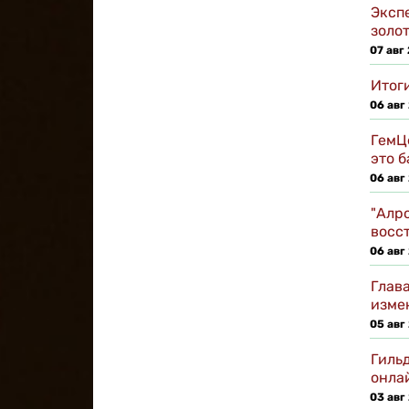
Эксп
золо
07 авг
Итоги
06 авг
ГемЦ
это 
06 авг
"Алро
восс
06 авг
Глав
изме
05 авг
Гиль
онла
03 авг