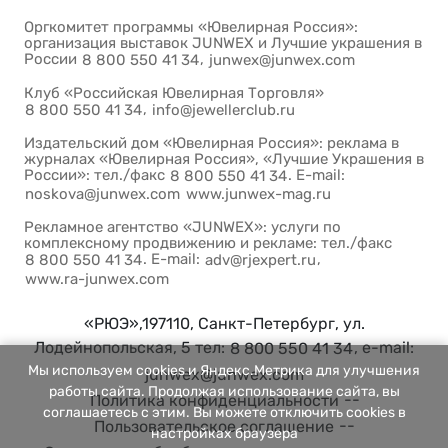
Оргкомитет программы «Ювелирная Россия»:
организация выставок JUNWEX и Лучшие украшения в
России
,
8 800 550 41 34
junwex@junwex.com
Клуб «Российская Ювелирная Торговля»
,
8 800 550 41 34
info@jewellerclub.ru
Издательский дом «Ювелирная Россия»: реклама в
журналах «Ювелирная Россия», «Лучшие Украшения в
России»: тел./факс
. E-mail:
8 800 550 41 34
noskova@junwex.com
www.junwex-mag.ru
Рекламное агентство «JUNWEX»: услуги по
комплексному продвижению и рекламе: тел./факс
. E-mail:
,
8 800 550 41 34
adv@rjexpert.ru
www.ra-junwex.com
«РЮЭ»,197110, Санкт-Петербург, ул.
Лодейнопольская, 5 тел:
, e-mail:
8 800 550 41 34
Мы используем cookies и Яндекс.Метрика для улучшения
junwex@junwex.com
работы сайта. Продолжая использование сайта, вы
--
Политика конфиденциальности
соглашаетесь с этим. Вы можете отключить cookies в
--
Пользовательское соглашение
настройках браузера