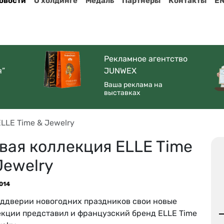
овости
О холдинге
Медаль
Партнеры
Контакты
E
Рекламное агентство
я”
JUNWEX
Ваша реклама на
выставках
LLE Time & Jewelry
вая коллекция ELLE Time
Jewelry
2014
еддверии новогодних праздников свои новые
екции представил и французский бренд ELLE Time