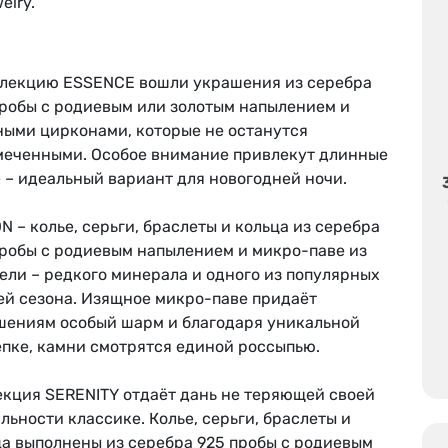
elry.
ллекцию ESSENCE вошли украшения из серебра
пробы с родиевым или золотым напылением и
ными цирконами, которые не останутся
меченными. Особое внимание привлекут длинные
 – идеальный вариант для новогодней ночи.
N – колье, серьги, браслеты и кольца из серебра
пробы с родиевым напылением и микро-паве из
ели – редкого минерала и одного из популярных
ей сезона. Изящное микро-паве придаёт
шениям особый шарм и благодаря уникальной
епке, камни смотрятся единой россыпью.
екция SERENITY отдаёт дань не теряющей своей
льности классике. Колье, серьги, браслеты и
ца выполнены из серебра 925 пробы с родиевым