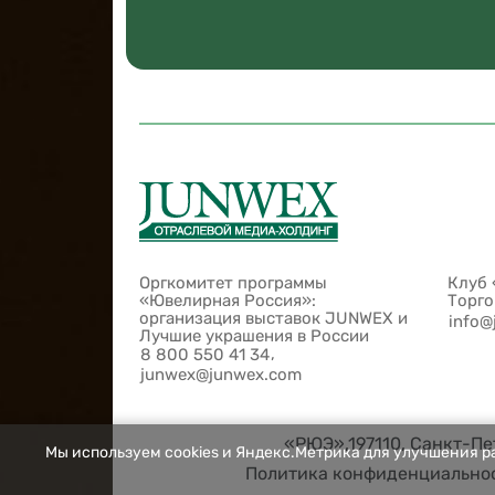
Оргкомитет программы
Клуб 
«Ювелирная Россия»:
Торг
организация выставок JUNWEX и
info@
Лучшие украшения в России
,
8 800 550 41 34
junwex@junwex.com
«РЮЭ»,197110, Санкт-Пет
Мы используем cookies и Яндекс.Метрика для улучшения ра
Политика конфиденциально