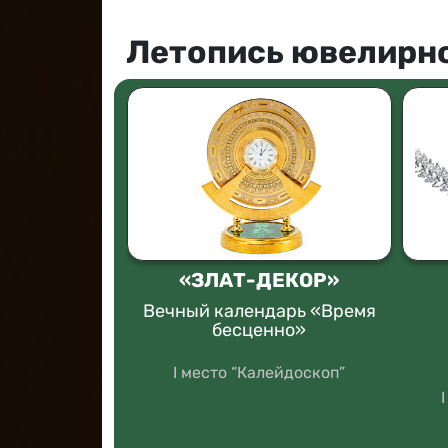
Летопись ювелирно
AN (ЮД
«ЗЛАТ-ДЕКОР»
т»)
Вечный календарь «Время
бесценно»
ерка» и
 кольцо
 озеро»
I место “Калейдоскоп”
оллекция
остей”