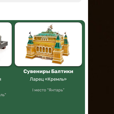
Сувениры Балтики
S
я
Ларец «Кремль»
Коллекци
I место “Янтарь”
I место "Л
серийного
ль"