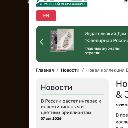
Н
EN
оссийская
Издательский Дом
ая Торговля”
“Ювелирная Росси
 со всей страны
Главные журналы
отрасли
Главная
Новости
Новая коллекция E
Но
Новости
& 
В России растет интерес к
18.12.
инвестиционным и
цветным бриллиантам
В пр
07 авг 2026
колл