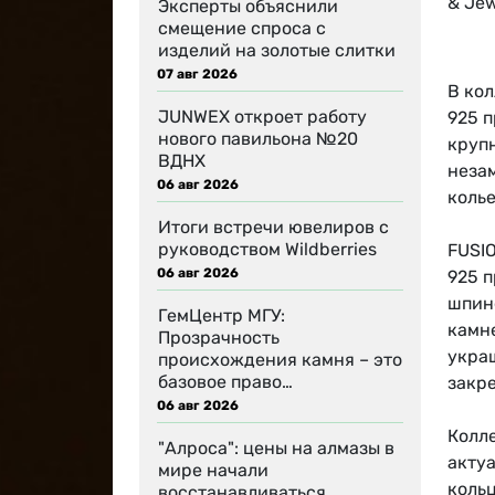
& Jew
Эксперты объяснили
смещение спроса с
изделий на золотые слитки
07 авг 2026
В ко
JUNWEX откроет работу
925 
нового павильона №20
круп
ВДНХ
неза
06 авг 2026
колье
Итоги встречи ювелиров с
руководством Wildberries
FUSIO
06 авг 2026
925 
шпин
ГемЦентр МГУ:
камн
Прозрачность
укра
происхождения камня – это
базовое право…
закр
06 авг 2026
Колл
"Алроса": цены на алмазы в
актуа
мире начали
коль
восстанавливаться