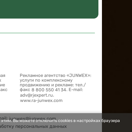
ная
Рекламное агентство «JUNWEX»:
х
услуги по комплексному
шие
продвижению и рекламе: тел./
факс
факс
. E-mail:
8 800 550 41 34
,
adv@rjexpert.ru
www.ra-junwex.com
mail:
junwex@junwex.com
 этим. Вы можете отключить cookies в настройках браузера
аботку персональных данных