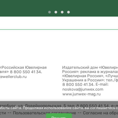
«Российская Ювелирная
Издательский дом «Ювелир
овля»
,
Россия»: реклама в журнала
8 800 550 41 34
«Ювелирная Россия», «Луч
jewellerclub.ru
Украшения в России»: тел./
. E-mail:
8 800 550 41 34
noskova@junwex.com
www.junwex-mag.ru
ербург, ул. Лодейнопольская, 5 тел:
, e-
8 800 550 41 34
боты сайта. Продолжая использование сайта, вы соглашаетесь с
--
--
сти
Пользовательское соглашение
Согласие на обр