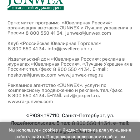
Оргкомитет программы «Ювелирная Россия»:
организация выставок JUNWEX и Лучшие украшения в
России
,
8 800 550 41 34
junwex@junwex.com
Клуб «Российская Ювелирная Торговля»
,
8 800 550 41 34
info@jewellerclub.ru
Издательский дом «Ювелирная Россия»: реклама в
журналах «Ювелирная Россия», «Лучшие Украшения в
России»: тел./факс
. E-mail:
8 800 550 41 34
noskova@junwex.com
www.junwex-mag.ru
Рекламное агентство «JUNWEX»: услуги по
комплексному продвижению и рекламе: тел./факс
. E-mail:
,
8 800 550 41 34
adv@rjexpert.ru
www.ra-junwex.com
«РЮЭ»,197110, Санкт-Петербург, ул.
Лодейнопольская, 5 тел:
, e-mail:
8 800 550 41 34
Мы используем cookies и Яндекс.Метрика для улучшения
junwex@junwex.com
работы сайта. Продолжая использование сайта, вы
--
Политика конфиденциальности