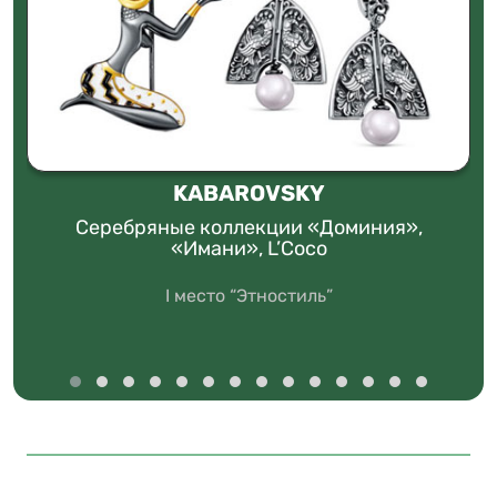
KABAROVSKY
Серебряные коллекции «Доминия»,
«Имани», L’Coco
I место “Этностиль”