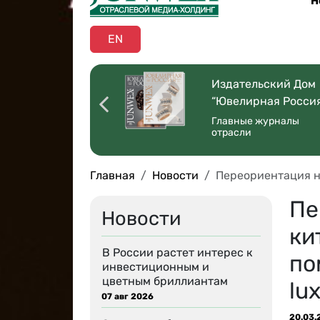
Н
EN
оссийская
Издательский Дом
ая Торговля”
“Ювелирная Росси
 со всей страны
Главные журналы
отрасли
Главная
Новости
Переориентация н
Пе
Новости
ки
В России растет интерес к
по
инвестиционным и
цветным бриллиантам
lu
07 авг 2026
20.03.