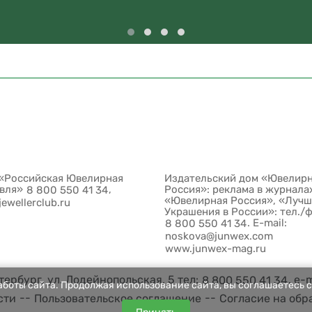
«Российская Ювелирная
Издательский дом «Ювелир
овля»
,
Россия»: реклама в журнала
8 800 550 41 34
«Ювелирная Россия», «Луч
jewellerclub.ru
Украшения в России»: тел./
. E-mail:
8 800 550 41 34
noskova@junwex.com
www.junwex-mag.ru
ербург, ул. Лодейнопольская, 5 тел:
, e-
8 800 550 41 34
боты сайта. Продолжая использование сайта, вы соглашаетесь с
--
--
сти
Пользовательское соглашение
Согласие на обр