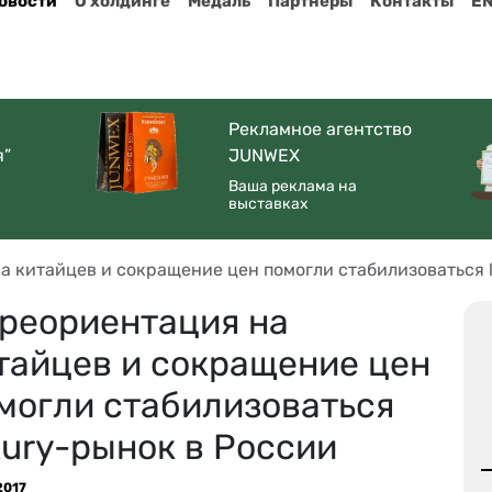
овости
О холдинге
Медаль
Партнеры
Контакты
E
Рекламное агентство
я”
JUNWEX
Ваша реклама на
выставках
а китайцев и сокращение цен помогли стабилизоваться 
реориентация на
тайцев и сокращение цен
могли стабилизоваться
xury-рынок в России
2017