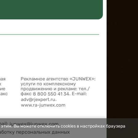
ная
Рекламное агентство «JUNWEX»:
х
услуги по комплексному
шие
продвижению и рекламе: тел./
факс
факс
. E-mail:
8 800 550 41 34
,
adv@rjexpert.ru
www.ra-junwex.com
mail:
junwex@junwex.com
 этим. Вы можете отключить cookies в настройках браузера
аботку персональных данных