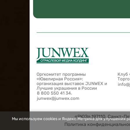
Оргкомитет программы
Клуб 
«Ювелирная Россия»:
Торг
организация выставок JUNWEX и
info@
Лучшие украшения в России
,
8 800 550 41 34
junwex@junwex.com
«РЮЭ»,197110, Санкт-Пет
Мы используем cookies и Яндекс.Метрика для улучшения ра
Политика конфиденциально