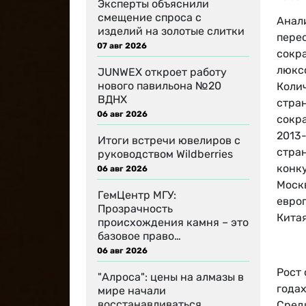
Эксперты объяснили
смещение спроса с
Анал
изделий на золотые слитки
пере
07 авг 2026
сокр
люкс
JUNWEX откроет работу
нового павильона №20
Коли
ВДНХ
стран
06 авг 2026
сокра
2013-
Итоги встречи ювелиров с
стра
руководством Wildberries
конк
06 авг 2026
Москв
ГемЦентр МГУ:
евро
Прозрачность
Китая
происхождения камня – это
базовое право…
06 авг 2026
Рост 
"Алроса": цены на алмазы в
годах
мире начали
восстанавливаться
Сред