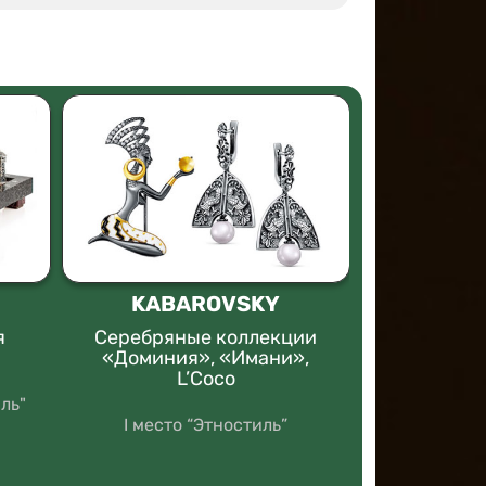
KABAROVSKY
Северо
феде
я
Серебряные коллекции
универси
«Доминия», «Имани»,
L’Coco
Кольцо с
ль"
механиз
I место “Этностиль”
с
II место “Э