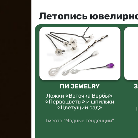
Летопись ювелирно
OTTI
ПИ JEWELRY
З
 фараона»
Ложки «Веточка Вербы»,
«Первоцветы» и шпильки
«Цветущий сад»
ПРИ
I место “Модные тенденции"