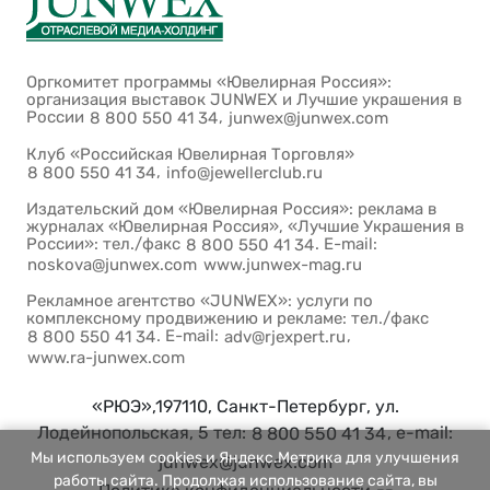
Оргкомитет программы «Ювелирная Россия»:
организация выставок JUNWEX и Лучшие украшения в
России
,
8 800 550 41 34
junwex@junwex.com
Клуб «Российская Ювелирная Торговля»
,
8 800 550 41 34
info@jewellerclub.ru
Издательский дом «Ювелирная Россия»: реклама в
журналах «Ювелирная Россия», «Лучшие Украшения в
России»: тел./факс
. E-mail:
8 800 550 41 34
noskova@junwex.com
www.junwex-mag.ru
Рекламное агентство «JUNWEX»: услуги по
комплексному продвижению и рекламе: тел./факс
. E-mail:
,
8 800 550 41 34
adv@rjexpert.ru
www.ra-junwex.com
«РЮЭ»,197110, Санкт-Петербург, ул.
Лодейнопольская, 5 тел:
, e-mail:
8 800 550 41 34
Мы используем cookies и Яндекс.Метрика для улучшения
junwex@junwex.com
работы сайта. Продолжая использование сайта, вы
--