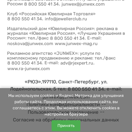
России
,
8 800 550 41 34
junwex@junwex.com
Клуб «Российская Ювелирная Торговля»
,
8 800 550 41 34
info@jewellerclub.ru
Издательский дом «Ювелирная Россия»: реклама в
журналах «Ювелирная Россия», «Лучшие Украшения в
России»: тел./факс
. E-mail:
8 800 550 41 34
noskova@junwex.com
www.junwex-mag.ru
Рекламное агентство «JUNWEX»: услуги по
комплексному продвижению и рекламе: тел./факс
. E-mail:
,
8 800 550 41 34
adv@rjexpert.ru
www.ra-junwex.com
«РЮЭ»,197110, Санкт-Петербург, ул.
Лодейнопольская, 5 тел:
, e-mail:
8 800 550 41 34
Мы используем cookies и Яндекс.Метрика для улучшения
junwex@junwex.com
работы сайта. Продолжая использование сайта, вы
--
Политика конфиденциальности
соглашаетесь с этим. Вы можете отключить cookies в
--
Пользовательское соглашение
настройках браузера
Согласие на обработку персональных данных
Принять