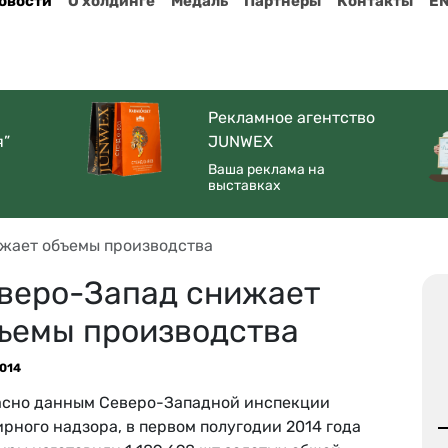
овости
О холдинге
Медаль
Партнеры
Контакты
E
Рекламное агентство
я”
JUNWEX
Ваша реклама на
выставках
жает объемы производства
веро-Запад снижает
ъемы производства
2014
асно данным Северо-Западной инспекции
рного надзора, в первом полугодии 2014 года