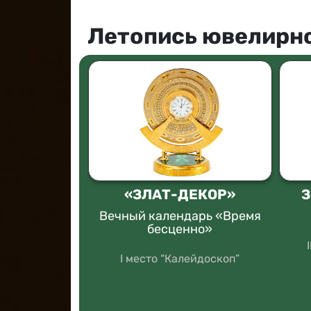
Летопись ювелирно
ТЕР-К
«ЗЛАТ-ДЕКОР»
З
осковия
Вечный календарь «Время
Орды»
бесценно»
ряный стиль"
I место “Калейдоскоп”