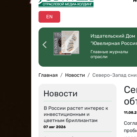
Н
EN
оссийская
Издательский Дом
ая Торговля”
“Ювелирная Росси
 со всей страны
Главные журналы
отрасли
Главная
Новости
Северо-Запад сни
Се
Новости
об
В России растет интерес к
11.08.
инвестиционным и
цветным бриллиантам
Согл
07 авг 2026
проби