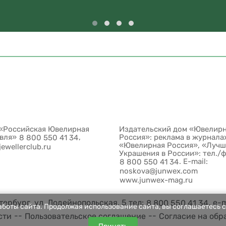
«Российская Ювелирная
Издательский дом «Ювелир
овля»
,
Россия»: реклама в журнала
8 800 550 41 34
«Ювелирная Россия», «Луч
jewellerclub.ru
Украшения в России»: тел./
. E-mail:
8 800 550 41 34
noskova@junwex.com
www.junwex-mag.ru
ербург, ул. Лодейнопольская, 5 тел:
, e-
8 800 550 41 34
боты сайта. Продолжая использование сайта, вы соглашаетесь с
--
--
сти
Пользовательское соглашение
Согласие на обр