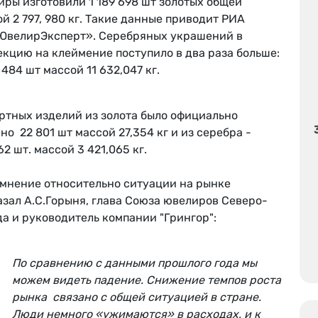
ры изготовили 1 189 698 шт золотых общей
й 2 797, 980 кг. Такие данные приводит РИА
ЮвелирЭксперт». Серебряных украшений в
екцию на клеймение поступило в два раза больше:
 484 шт массой 11 632,047 кг.
ртных изделий из золота было официально
но 22 801 шт массой 27,354 кг и из серебра -
2 шт. массой 3 421,065 кг.
 мнение относительно ситуации на рынке
зал А.С.Горыня, глава Союза ювелиров Северо-
а и руководитель компании "Грингор":
По сравнению с данными прошлого года мы
можем видеть падение. Снижение темпов роста
рынка связано с общей ситуацией в стране.
Люди немного «ужимаются» в расходах, и к