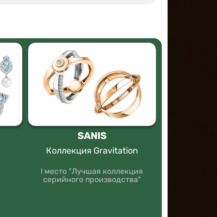
SANIS
БРИ
КО
Коллекция Gravitation
Гарнит
I место "Лучшая коллекция
Все
серийного производства"
»
I место 