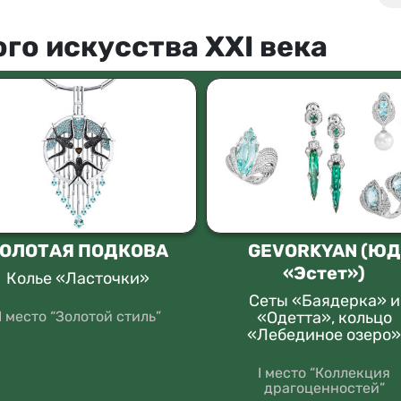
го искусства XXI века
ОЛОТАЯ ПОДКОВА
GEVORKYAN (ЮД
«Эстет»)
Колье «Ласточки»
Сеты «Баядерка» и
II место “Золотой стиль”
«Одетта», кольцо
«Лебединое озеро
I место “Коллекция
драгоценностей”