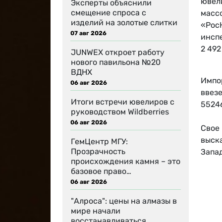
ювели
Эксперты объяснили
смещение спроса с
массо
изделий на золотые слитки
«Рос
07 авг 2026
инсп
2 492
JUNWEX откроет работу
нового павильона №20
ВДНХ
Импо
06 авг 2026
ввезе
Итоги встречи ювелиров с
55246
руководством Wildberries
06 авг 2026
Свое
выска
ГемЦентр МГУ:
Прозрачность
Запад
происхождения камня – это
базовое право…
06 авг 2026
"Алроса": цены на алмазы в
мире начали
восстанавливаться