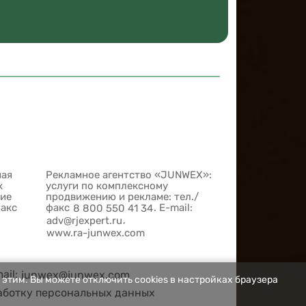
ная
Рекламное агентство «JUNWEX»:
х
услуги по комплексному
шие
продвижению и рекламе: тел./
факс
факс
. E-mail:
8 800 550 41 34
,
adv@rjexpert.ru
www.ra-junwex.com
mail:
junwex@junwex.com
 этим. Вы можете отключить cookies в настройках браузера
аботку персональных данных