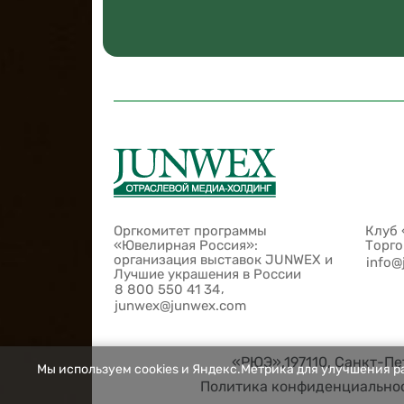
Оргкомитет программы
Клуб 
«Ювелирная Россия»:
Торг
организация выставок JUNWEX и
info@
Лучшие украшения в России
,
8 800 550 41 34
junwex@junwex.com
«РЮЭ»,197110, Санкт-Пет
Мы используем cookies и Яндекс.Метрика для улучшения ра
Политика конфиденциально