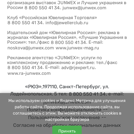
организация выставок JUNWEX и Лучшие украшения в
России
,
8 800 550 41 34
junwex@junwex.com
Клуб «Российская Ювелирная Торговля»
,
8 800 550 41 34
info@jewellerclub.ru
Издательский дом «Ювелирная Россия»: реклама в
журналах «Ювелирная Россия», «Лучшие Украшения в
России»: тел./факс
. E-mail:
8 800 550 41 34
noskova@junwex.com
www.junwex-mag.ru
Рекламное агентство «JUNWEX»: услуги по
комплексному продвижению и рекламе: тел./факс
. E-mail:
,
8 800 550 41 34
adv@rjexpert.ru
www.ra-junwex.com
«РЮЭ»,197110, Санкт-Петербург, ул.
Лодейнопольская, 5 тел:
, e-mail:
8 800 550 41 34
Мы используем cookies и Яндекс.Метрика для улучшения
junwex@junwex.com
работы сайта. Продолжая использование сайта, вы
--
Политика конфиденциальности
соглашаетесь с этим. Вы можете отключить cookies в
--
Пользовательское соглашение
настройках браузера
Согласие на обработку персональных данных
Принять