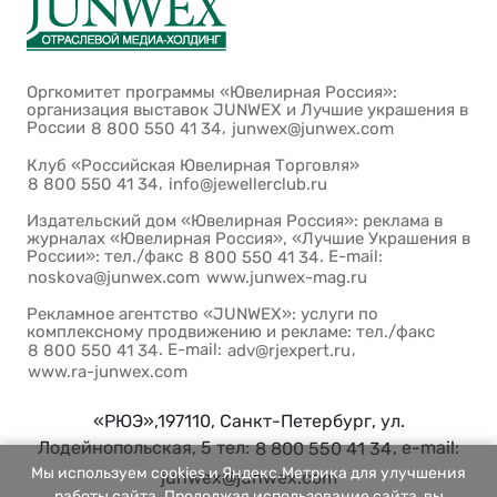
Оргкомитет программы «Ювелирная Россия»:
организация выставок JUNWEX и Лучшие украшения в
России
,
8 800 550 41 34
junwex@junwex.com
Клуб «Российская Ювелирная Торговля»
,
8 800 550 41 34
info@jewellerclub.ru
Издательский дом «Ювелирная Россия»: реклама в
журналах «Ювелирная Россия», «Лучшие Украшения в
России»: тел./факс
. E-mail:
8 800 550 41 34
noskova@junwex.com
www.junwex-mag.ru
Рекламное агентство «JUNWEX»: услуги по
комплексному продвижению и рекламе: тел./факс
. E-mail:
,
8 800 550 41 34
adv@rjexpert.ru
www.ra-junwex.com
«РЮЭ»,197110, Санкт-Петербург, ул.
Лодейнопольская, 5 тел:
, e-mail:
8 800 550 41 34
Мы используем cookies и Яндекс.Метрика для улучшения
junwex@junwex.com
работы сайта. Продолжая использование сайта, вы