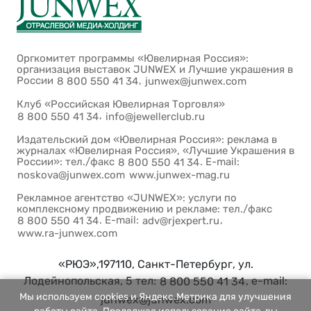
Оргкомитет программы «Ювелирная Россия»:
организация выставок JUNWEX и Лучшие украшения в
России
,
8 800 550 41 34
junwex@junwex.com
Клуб «Российская Ювелирная Торговля»
,
8 800 550 41 34
info@jewellerclub.ru
Издательский дом «Ювелирная Россия»: реклама в
журналах «Ювелирная Россия», «Лучшие Украшения в
России»: тел./факс
. E-mail:
8 800 550 41 34
noskova@junwex.com
www.junwex-mag.ru
Рекламное агентство «JUNWEX»: услуги по
комплексному продвижению и рекламе: тел./факс
. E-mail:
,
8 800 550 41 34
adv@rjexpert.ru
www.ra-junwex.com
«РЮЭ»,197110, Санкт-Петербург, ул.
Лодейнопольская, 5 тел:
, e-mail:
8 800 550 41 34
Мы используем cookies и Яндекс.Метрика для улучшения
junwex@junwex.com