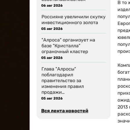
В то
06 авг 2026
издел
попул
Россияне увеличили скупку
инвестиционного золота
Европ
05 авг 2026
пред
ювел
"Алроса" организует на
попу
базе "Кристалла"
произ
ограночный кластер
05 авг 2026
Компа
Глава "Алросы"
богат
поблагодарил
план
правительство за
роск
изменения правил
продажи…
прих
05 авг 2026
ожида
2013
Вся лента новостей
расх
значи