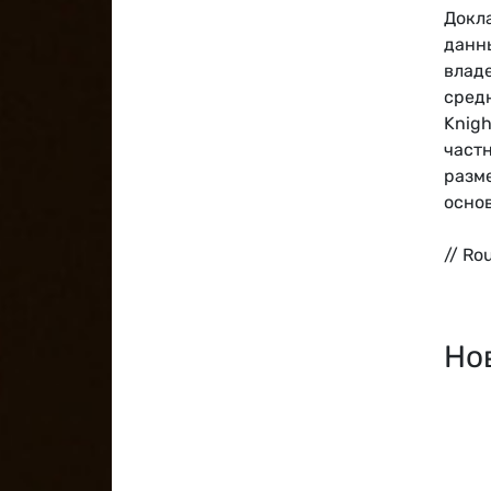
Докл
данн
влад
средн
Knigh
част
разм
осно
// Ro
Но