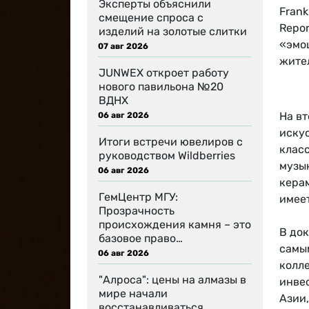
Эксперты объяснили
Frank
смещение спроса с
Repor
изделий на золотые слитки
«эмо
07 авг 2026
жител
JUNWEX откроет работу
нового павильона №20
ВДНХ
На вт
06 авг 2026
искус
Итоги встречи ювелиров с
класс
руководством Wildberries
музы
06 авг 2026
кера
ГемЦентр МГУ:
имее
Прозрачность
происхождения камня – это
В до
базовое право…
самы
06 авг 2026
колл
"Алроса": цены на алмазы в
инве
мире начали
Азии,
восстанавливаться