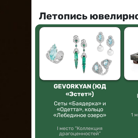
Летопись ювелирно
ЕКОР»
GEVORKYAN (ЮД
«Эстет»)
арь «Время
но»
Сеты «Баядерка» и
«Одетта», кольцо
ейдоскоп”
«Лебединое озеро»
1 
I место “Коллекция
драгоценностей”