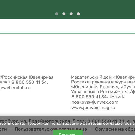
«Российская Ювелирная
Издательский дом «Ювелир
овля»
,
Россия»: реклама в журнала
8 800 550 41 34
«Ювелирная Россия», «Луч
jewellerclub.ru
Украшения в России»: тел./
. E-mail:
8 800 550 41 34
noskova@junwex.com
www.junwex-mag.ru
ербург, ул. Лодейнопольская, 5 тел:
, e-
8 800 550 41 34
боты сайта. Продолжая использование сайта, вы соглашаетесь с
--
--
сти
Пользовательское соглашение
Согласие на обр