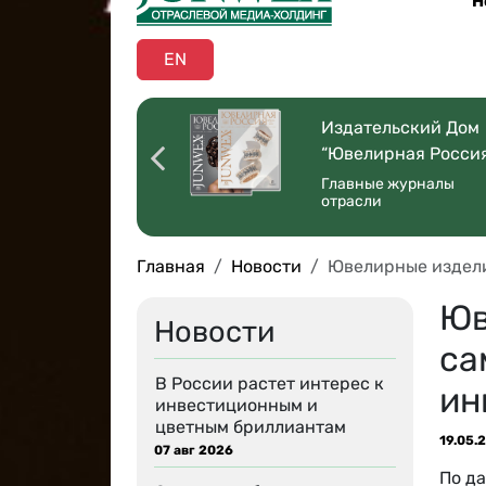
Н
EN
оссийская
Издательский Дом
ая Торговля”
“Ювелирная Росси
 со всей страны
Главные журналы
отрасли
Главная
Новости
Ювелирные издели
Юв
Новости
са
В России растет интерес к
ин
инвестиционным и
цветным бриллиантам
19.05.
07 авг 2026
По д