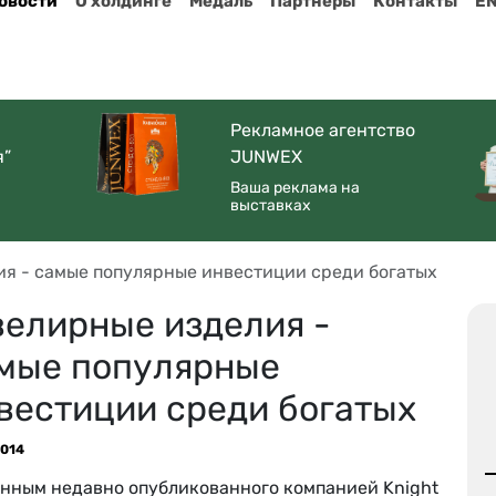
овости
О холдинге
Медаль
Партнеры
Контакты
E
Рекламное агентство
я”
JUNWEX
Ваша реклама на
выставках
я - самые популярные инвестиции среди богатых
елирные изделия -
мые популярные
вестиции среди богатых
2014
анным недавно опубликованного компанией Knight