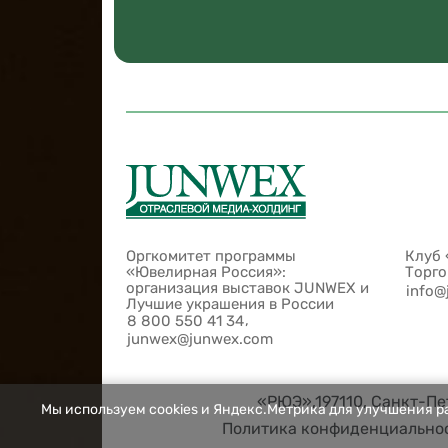
Оргкомитет программы
Клуб 
«Ювелирная Россия»:
Торг
организация выставок JUNWEX и
info@
Лучшие украшения в России
,
8 800 550 41 34
junwex@junwex.com
«РЮЭ»,197110, Санкт-Пет
Мы используем cookies и Яндекс.Метрика для улучшения ра
Политика конфиденциально