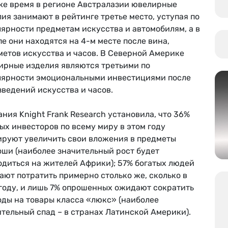
 же время в регионе Австралазии ювелирные
ия занимают в рейтинге третье место, уступая по
ярности предметам искусства и автомобилям, а в
е они находятся на 4-м месте после вина,
метов искусства и часов. В Северной Америке
ирные изделия являются третьими по
лярности эмоциональными инвестициями после
ведений искусства и часов.
ния Knight Frank Research установила, что 36%
ых инвесторов по всему миру в этом году
ируют увеличить свои вложения в предметы
оши (наиболее значительный рост будет
одиться на жителей Африки); 57% богатых людей
ют потратить примерно столько же, сколько в
 году, и лишь 7% опрошенных ожидают сократить
оды на товары класса «люкс» (наиболее
тельный спад – в странах Латинской Америки).