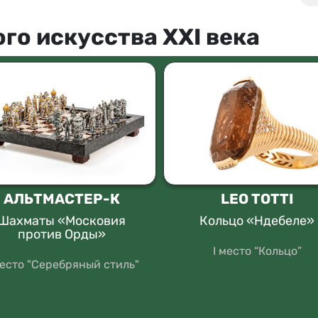
го искусства XXI века
АЛЬТМАСТЕР-К
LEO TOTTI
Шахматы «Московия
Кольцо «Ндебеле»
против Орды»
I место “Кольцо”
место "Серебряный стиль"