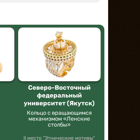
Северо-Восточный
А
федеральный
Брошь
университет (Якутск)
го
Кольцо с вращающимся
I место “Др
механизмом «Ленские
столбы»
II место “Этнические мотивы”