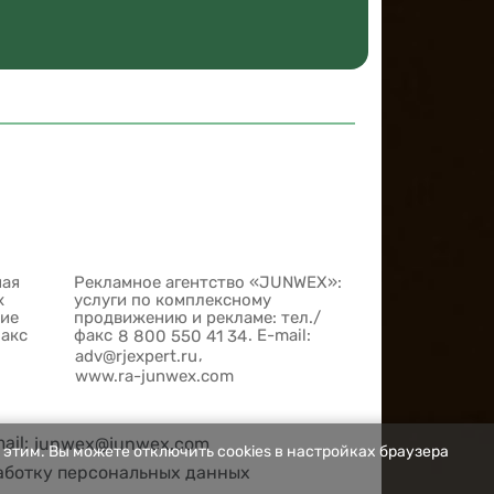
ная
Рекламное агентство «JUNWEX»:
х
услуги по комплексному
шие
продвижению и рекламе: тел./
факс
факс
. E-mail:
8 800 550 41 34
,
adv@rjexpert.ru
www.ra-junwex.com
mail:
junwex@junwex.com
 этим. Вы можете отключить cookies в настройках браузера
аботку персональных данных