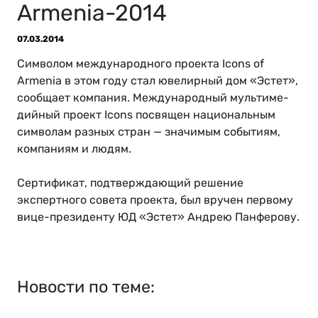
Armenia-2014
07.03.2014
Символом международного проекта Icons of
Armenia в этом году стал ювелирный дом «Эстет»,
сообщает компания. Меж­ду­на­род­ный муль­ти­ме­
дий­ный про­ект Icons по­свя­щен на­ци­о­наль­ным
сим­во­лам раз­ных стран — зна­чи­мым со­бы­ти­ям,
ком­па­ни­ям и лю­дям.
Сер­ти­фи­кат, подтверждающий решение
экспертного совета проекта, был вру­чен пер­во­му
ви­це-пре­зи­ден­ту ЮД «Эстет» Андрею Пан­фе­ро­ву.
Новости по теме: