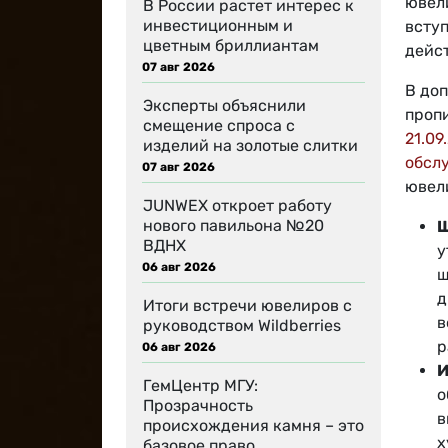
ювел
В России растет интерес к
инвестиционным и
вступ
цветным бриллиантам
дейст
07 авг 2026
В до
Эксперты объяснили
проп
смещение спроса с
21.09
изделий на золотые слитки
обсл
07 авг 2026
ювел
JUNWEX откроет работу
нового павильона №20
Ш
ВДНХ
у
06 авг 2026
ш
д
Итоги встречи ювелиров с
в
руководством Wildberries
р
06 авг 2026
И
ГемЦентр МГУ:
о
Прозрачность
в
происхождения камня – это
х
базовое право…