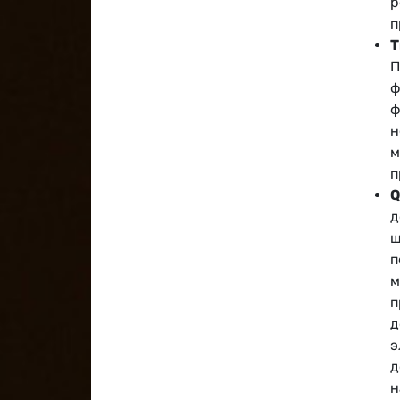
р
п
Т
П
ф
ф
н
м
п
Q
д
ш
п
м
п
д
э
д
н