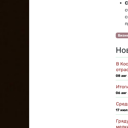
С
с
с
п
Бизн
Но
В Ко
отра
08 авг
Итоги
06 авг
Сред
17 июл
Гряд
мелк