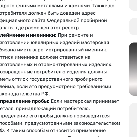
 драгоценными металлами и камнями. Также до
отребителя должен быть доведен адрес
фициального сайта Федеральной пробирной
алаты, где размещен этот реестр.
леймение и именники:
При ремонте и
зготовлении ювелирных изделий мастерская
бязана иметь зарегистрированный именник.
ттиск именника должен ставиться на
зготовленных и отремонтированных изделиях.
озвращенные потребителю изделия должны
меть оттиск государственного пробирного
лейма, если это предусмотрено требованиями
аконодательства РФ.
пределение пробы:
Если мастерская принимает
еталл, принадлежащий потребителю,
пределение его пробы должно производиться
пособами, предусмотренными законодательством
Ф. К таким способам относится применение