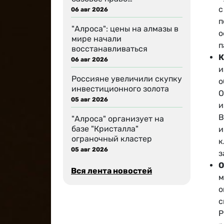
с
06 авг 2026
п
"Алроса": цены на алмазы в
о
мире начали
п
восстанавливаться
К
06 авг 2026
и
Россияне увеличили скупку
о
инвестиционного золота
О
05 авг 2026
и
В
"Алроса" организует на
базе "Кристалла"
и
ограночный кластер
к
05 авг 2026
з
О
Вся лента новостей
м
о
с
Р