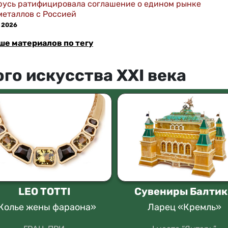
русь ратифицировала соглашение о едином рынке
металлов с Россией
 2026
ше материалов по тегу
го искусства XXI века
LEO TOTTI
Сувениры Балтик
Колье жены фараона»
Ларец «Кремль»