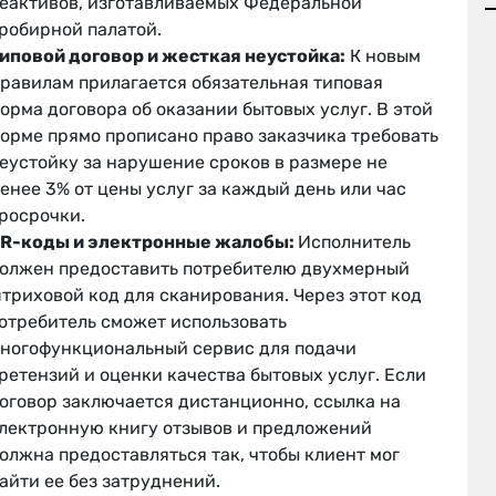
еактивов, изготавливаемых Федеральной
робирной палатой.
иповой договор и жесткая неустойка:
К новым
равилам прилагается обязательная типовая
орма договора об оказании бытовых услуг. В этой
орме прямо прописано право заказчика требовать
еустойку за нарушение сроков в размере не
енее 3% от цены услуг за каждый день или час
росрочки.
R-коды и электронные жалобы:
Исполнитель
олжен предоставить потребителю двухмерный
триховой код для сканирования. Через этот код
отребитель сможет использовать
ногофункциональный сервис для подачи
ретензий и оценки качества бытовых услуг. Если
оговор заключается дистанционно, ссылка на
лектронную книгу отзывов и предложений
олжна предоставляться так, чтобы клиент мог
айти ее без затруднений.