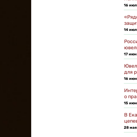
16 июл
«Ряд
защи
14 июл
Росс
ювел
17 июн
Ювел
для 
16 июн
Инте
о пр
15 июн
В Ек
цепе
28 мая