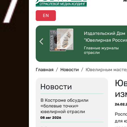
Н
EN
оссийская
Издательский Дом
ая Торговля”
“Ювелирная Росси
 со всей страны
Главные журналы
отрасли
Главная
Новости
Ювелирным мастер
Юв
Новости
из
В Костроме обсудили
26.02.
«болевые точки»
ювелирной отрасли
Росп
08 авг 2026
для 