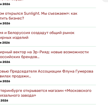
я 2026
ом открылся Sunlight. Мы съезжаем»: как
тить бизнес?
я 2026
ия и Белоруссия создадут общий рынок
ирных изделий
я 2026
ирный вектор на Эр-Рияд: новые возможности
российских брендов…
я 2026
рвью Председателя Ассоциации Флуна Гумерова
авилах продажи…
я 2026
атеринбурге открывается магазин «Московского
вязального завода»
 2026