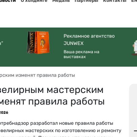
овости
О холдинге
Медаль
Партнеры
Контакты
E
Рекламное агентство
я”
JUNWEX
Ваша реклама на
выставках
ским изменят правила работы
елирным мастерским
менят правила работы
2026
отребнадзор разработал новые правила работы
ювелирных мастерских по изготовлению и ремонту