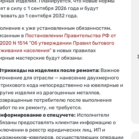
ирных изделий. Планируется, что новые нормы
ят в силу с 1 сентября 2026 года и будут
вовать до 1 сентября 2032 года.
полнение к уже установленным обязанностям,
исанным в
Постановлении Правительства РФ от
.2020 N 1514 "Об утверждении Правил бытового
уживания населения"
в новых правилах
ирные мастерские будут обязаны:
трихкоды на изделиях после ремонта:
Важное
точнение для отрасли — нанесение двухмерного
трихового кода непосредственно на ювелирные и
ругие изделия из драгоценных металлов,
озвращенные потребителю после выполнения
абот по их ремонту, не требуется.
нформирование о спецучете:
Исполнители
бязаны предоставлять клиентам информацию о
ключении в реестр юридических лиц, ИП и
удожников-ювелиров, осуществляющих операции