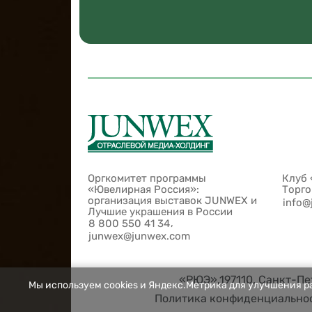
Оргкомитет программы
Клуб 
«Ювелирная Россия»:
Торг
организация выставок JUNWEX и
info@
Лучшие украшения в России
,
8 800 550 41 34
junwex@junwex.com
«РЮЭ»,197110, Санкт-Пет
Мы используем cookies и Яндекс.Метрика для улучшения ра
Политика конфиденциально