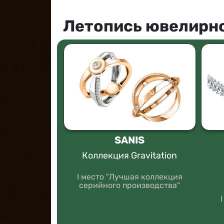
Летопись ювелирно
ТЕР-К
SANIS
осковия
Коллекция Gravitation
Орды»
I место "Лучшая коллекция
серийного производства"
ряный стиль"