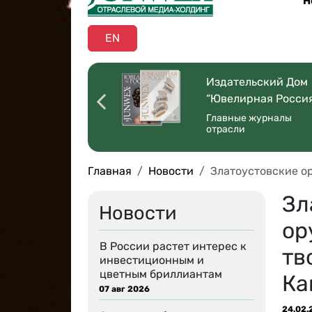
Н
EN
оссийская
Издательский Дом
ая Торговля”
“Ювелирная Росси
 со всей страны
Главные журналы
отрасли
Главная
Новости
Златоустовские о
Зл
Новости
ор
В России растет интерес к
тв
инвестиционным и
цветным бриллиантам
Ка
07 авг 2026
24.02.