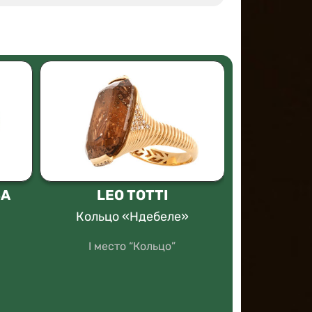
ВА
LEO TOTTI
А
Кольцо «Ндебеле»
Брошь
го
I место “Кольцо”
I место “Др