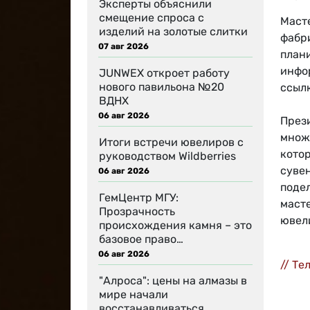
Эксперты объяснили
смещение спроса с
Маст
изделий на золотые слитки
фабр
07 авг 2026
плани
инфо
JUNWEX откроет работу
нового павильона №20
ссыл
ВДНХ
06 авг 2026
През
множ
Итоги встречи ювелиров с
котор
руководством Wildberries
суве
06 авг 2026
поде
ГемЦентр МГУ:
маст
Прозрачность
ювел
происхождения камня – это
базовое право…
06 авг 2026
// Те
"Алроса": цены на алмазы в
мире начали
восстанавливаться