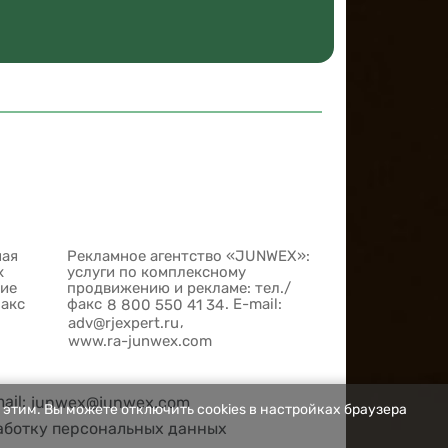
ная
Рекламное агентство «JUNWEX»:
х
услуги по комплексному
шие
продвижению и рекламе: тел./
факс
факс
. E-mail:
8 800 550 41 34
,
adv@rjexpert.ru
www.ra-junwex.com
mail:
junwex@junwex.com
 этим. Вы можете отключить cookies в настройках браузера
аботку персональных данных