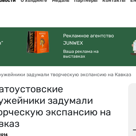
овости
О холдинге
Медаль
Партнеры
Контакты
E
Рекламное агентство
я”
JUNWEX
Ваша реклама на
выставках
ружейники задумали творческую экспансию на Кавказ
атоустовские
ужейники задумали
орческую экспансию на
вказ
2014