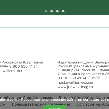
«Российская Ювелирная
Издательский дом «Ювелир
овля»
,
Россия»: реклама в журнала
8 800 550 41 34
«Ювелирная Россия», «Луч
jewellerclub.ru
Украшения в России»: тел./
. E-mail:
8 800 550 41 34
noskova@junwex.com
www.junwex-mag.ru
ербург, ул. Лодейнопольская, 5 тел:
, e-
8 800 550 41 34
боты сайта. Продолжая использование сайта, вы соглашаетесь с
--
--
сти
Пользовательское соглашение
Согласие на обр