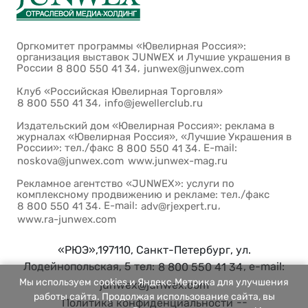
Оргкомитет программы «Ювелирная Россия»:
организация выставок JUNWEX и Лучшие украшения в
России
,
8 800 550 41 34
junwex@junwex.com
Клуб «Российская Ювелирная Торговля»
,
8 800 550 41 34
info@jewellerclub.ru
Издательский дом «Ювелирная Россия»: реклама в
журналах «Ювелирная Россия», «Лучшие Украшения в
России»: тел./факс
. E-mail:
8 800 550 41 34
noskova@junwex.com
www.junwex-mag.ru
Рекламное агентство «JUNWEX»: услуги по
комплексному продвижению и рекламе: тел./факс
. E-mail:
,
8 800 550 41 34
adv@rjexpert.ru
www.ra-junwex.com
«РЮЭ»,197110, Санкт-Петербург, ул.
Лодейнопольская, 5 тел:
, e-mail:
8 800 550 41 34
Мы используем cookies и Яндекс.Метрика для улучшения
junwex@junwex.com
работы сайта. Продолжая использование сайта, вы
--
Политика конфиденциальности