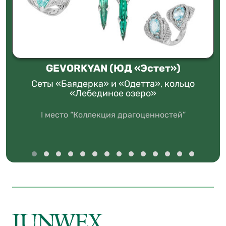
GEVORKYAN (ЮД «Эстет»)
Сеты «Баядерка» и «Одетта», кольцо
«Лебединое озеро»
I место “Коллекция драгоценностей”