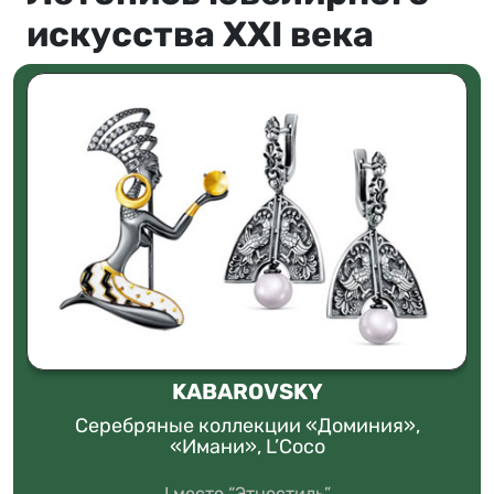
искусства XXI века
KABAROVSKY
Серебряные коллекции «Доминия»,
«Имани», L’Coco
I место “Этностиль”