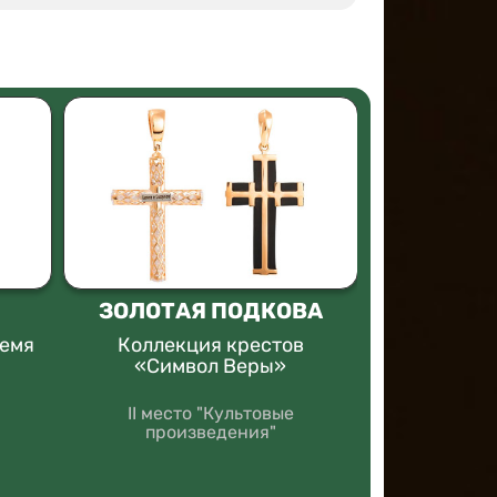
ЗОЛОТАЯ ПОДКОВА
АЛЬТ
ремя
Коллекция крестов
Шахмат
«Символ Веры»
прот
”
II место "Культовые
1 место "С
произведения"