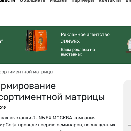
овости
О холдинге
Медаль
Партнеры
Контакты
E
Рекламное агентство
я”
JUNWEX
Ваша реклама на
выставках
сортиментной матрицы
рмирование
сортиментной матрицы
2019
мках выставки JUNWEX МОСКВА компания
ирСофт проведет серию семинаров, посвященных