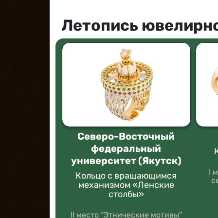
Летопись ювелирно
АНТЫ
Северо-Восточный
ОМЫ
федеральный
университет (Якутск)
«Сияние
ной»
I 
Кольцо с вращающимся
с
механизмом «Ленские
ллиантовый
столбы»
ь”
II место “Этнические мотивы”