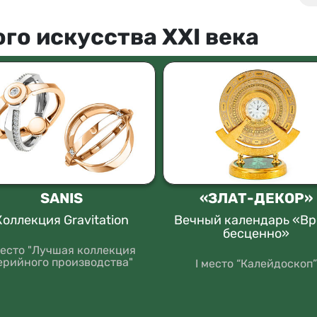
го искусства XXI века
SANIS
«ЗЛАТ-ДЕКОР»
Коллекция Gravitation
Вечный календарь «В
бесценно»
место "Лучшая коллекция
ерийного производства"
I место “Калейдоскоп