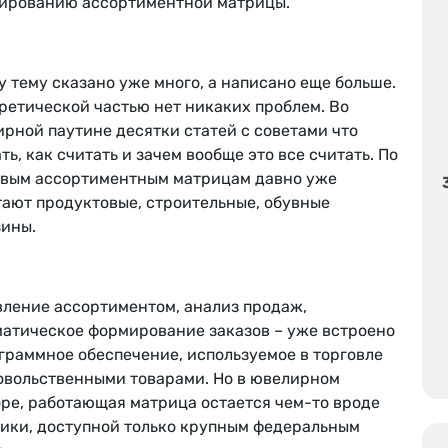
ированию ассортиментной матрицы.
у тему сказано уже много, а написано еще больше.
ретической частью нет никаких проблем. Во
рной паутине десятки статей с советами что
ть, как считать и зачем вообще это все считать. По
овым ассортиментным матрицам давно уже
тают продуктовые, строительные, обувные
зины.
вление ассортиментом, анализ продаж,
матическое формирование заказов – уже встроено
граммное обеспечение, используемое в торговле
овольственными товарами. Но в ювелирном
оре, работающая матрица остается чем-то вроде
тики, доступной только крупным федеральным