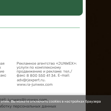
ная
Рекламное агентство «JUNWEX»:
х
услуги по комплексному
шие
продвижению и рекламе: тел./
факс
факс
. E-mail:
8 800 550 41 34
,
adv@rjexpert.ru
www.ra-junwex.com
mail:
junwex@junwex.com
 этим. Вы можете отключить cookies в настройках браузера
аботку персональных данных