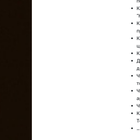
п
К
“
К
п
К
ц
К
Д
д
Ч
т
Ч
а
Ч
К
Т
…