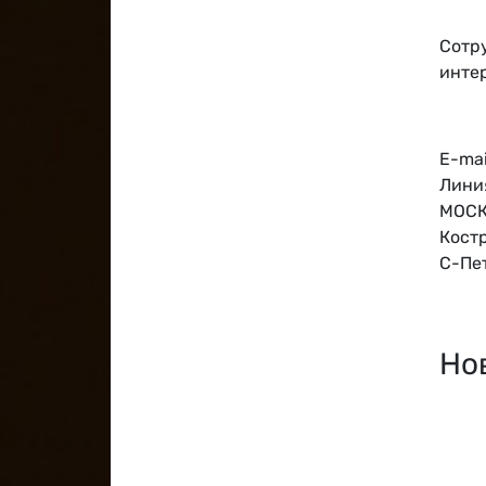
Сотру
инте
E-mai
Линия
МОСКВ
Костр
С-Пет
Но