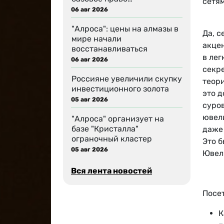
сетям
06 авг 2026
"Алроса": цены на алмазы в
Да, с
мире начали
акце
восстанавливаться
в ле
06 авг 2026
секр
Россияне увеличили скупку
теори
инвестиционного золота
это 
05 авг 2026
суров
ювел
"Алроса" организует на
базе "Кристалла"
даже
ограночный кластер
Это б
05 авг 2026
Ювел
Вся лента новостей
Посет
К