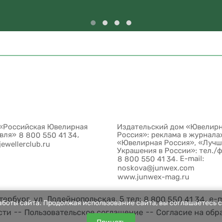
«Российская Ювелирная
Издательский дом «Ювелир
овля»
,
Россия»: реклама в журнала
8 800 550 41 34
«Ювелирная Россия», «Луч
jewellerclub.ru
Украшения в России»: тел./
. E-mail:
8 800 550 41 34
noskova@junwex.com
www.junwex-mag.ru
ербург, ул. Лодейнопольская, 5 тел:
, e-
8 800 550 41 34
боты сайта. Продолжая использование сайта, вы соглашаетесь с
--
--
сти
Пользовательское соглашение
Согласие на обр