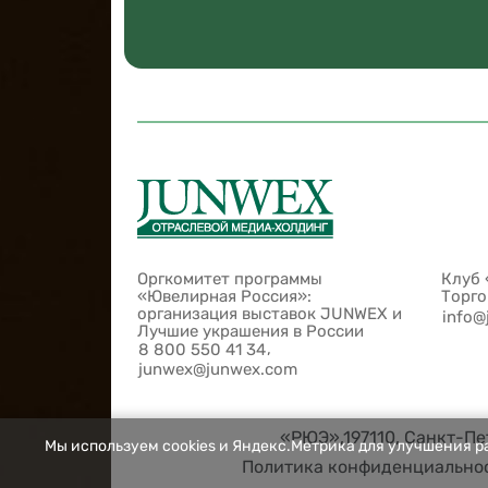
Оргкомитет программы
Клуб 
«Ювелирная Россия»:
Торг
организация выставок JUNWEX и
info@
Лучшие украшения в России
,
8 800 550 41 34
junwex@junwex.com
«РЮЭ»,197110, Санкт-Пет
Мы используем cookies и Яндекс.Метрика для улучшения ра
Политика конфиденциально