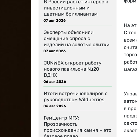
форм
В России растет интерес к
инвестиционным и
цветным бриллиантам
07 авг 2026
На эт
Эксперты объяснили
С тео
смещение спроса с
всеми
изделий на золотые слитки
счита
07 авг 2026
торг
рабо
JUNWEX откроет работу
нового павильона №20
мага
ВДНХ
06 авг 2026
Итоги встречи ювелиров с
Упра
руководством Wildberries
авто
06 авг 2026
в про
прод
ГемЦентр МГУ:
сект
Прозрачность
происхождения камня – это
экзо
базовое право…