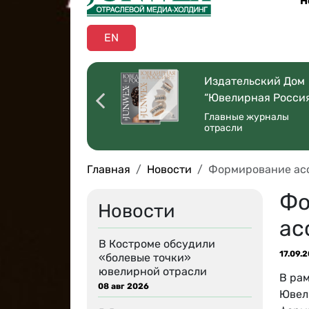
Н
EN
оссийская
Издательский Дом
ая Торговля”
“Ювелирная Росси
 со всей страны
Главные журналы
отрасли
Главная
Новости
Формирование ас
Фо
Новости
ас
В Костроме обсудили
17.09.
«болевые точки»
ювелирной отрасли
В ра
08 авг 2026
Ювел