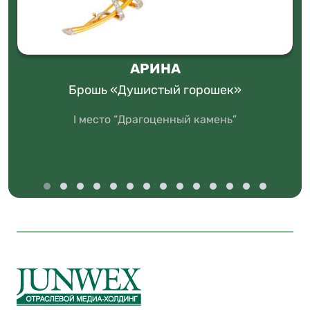
АРИНА
Брошь «Душистый горошек»
I место “Драгоценный камень”