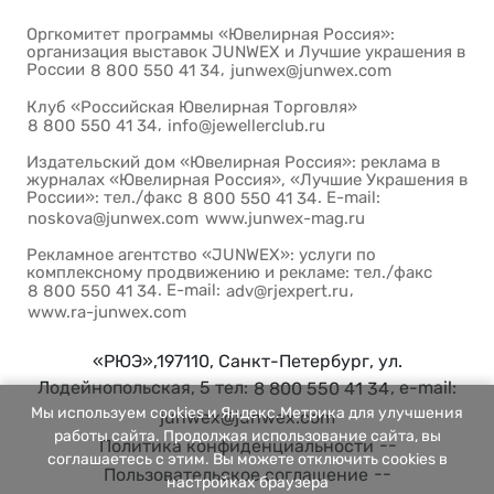
Оргкомитет программы «Ювелирная Россия»:
организация выставок JUNWEX и Лучшие украшения в
России
,
8 800 550 41 34
junwex@junwex.com
Клуб «Российская Ювелирная Торговля»
,
8 800 550 41 34
info@jewellerclub.ru
Издательский дом «Ювелирная Россия»: реклама в
журналах «Ювелирная Россия», «Лучшие Украшения в
России»: тел./факс
. E-mail:
8 800 550 41 34
noskova@junwex.com
www.junwex-mag.ru
Рекламное агентство «JUNWEX»: услуги по
комплексному продвижению и рекламе: тел./факс
. E-mail:
,
8 800 550 41 34
adv@rjexpert.ru
www.ra-junwex.com
«РЮЭ»,197110, Санкт-Петербург, ул.
Лодейнопольская, 5 тел:
, e-mail:
8 800 550 41 34
Мы используем cookies и Яндекс.Метрика для улучшения
junwex@junwex.com
работы сайта. Продолжая использование сайта, вы
--
Политика конфиденциальности
соглашаетесь с этим. Вы можете отключить cookies в
--
Пользовательское соглашение
настройках браузера