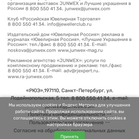
организация выставок JUNWEX и Лучшие украшения в
России
,
8 800 550 41 34
junwex@junwex.com
Клуб «Российская Ювелирная Торговля»
,
8 800 550 41 34
info@jewellerclub.ru
Издательский дом «Ювелирная Россия»: реклама в
журналах «Ювелирная Россия», «Лучшие Украшения в
России»: тел./факс
. E-mail:
8 800 550 41 34
noskova@junwex.com
www.junwex-mag.ru
Рекламное агентство «JUNWEX»: услуги по
комплексному продвижению и рекламе: тел./факс
. E-mail:
,
8 800 550 41 34
adv@rjexpert.ru
www.ra-junwex.com
«РЮЭ»,197110, Санкт-Петербург, ул.
Лодейнопольская, 5 тел:
, e-mail:
8 800 550 41 34
Мы используем cookies и Яндекс.Метрика для улучшения
junwex@junwex.com
работы сайта. Продолжая использование сайта, вы
--
Политика конфиденциальности
соглашаетесь с этим. Вы можете отключить cookies в
--
Пользовательское соглашение
настройках браузера
Согласие на обработку персональных данных
Принять