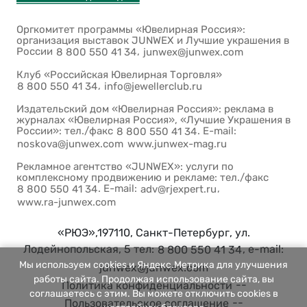
Оргкомитет программы «Ювелирная Россия»:
организация выставок JUNWEX и Лучшие украшения в
России
,
8 800 550 41 34
junwex@junwex.com
Клуб «Российская Ювелирная Торговля»
,
8 800 550 41 34
info@jewellerclub.ru
Издательский дом «Ювелирная Россия»: реклама в
журналах «Ювелирная Россия», «Лучшие Украшения в
России»: тел./факс
. E-mail:
8 800 550 41 34
noskova@junwex.com
www.junwex-mag.ru
Рекламное агентство «JUNWEX»: услуги по
комплексному продвижению и рекламе: тел./факс
. E-mail:
,
8 800 550 41 34
adv@rjexpert.ru
www.ra-junwex.com
«РЮЭ»,197110, Санкт-Петербург, ул.
Лодейнопольская, 5 тел:
, e-mail:
8 800 550 41 34
Мы используем cookies и Яндекс.Метрика для улучшения
junwex@junwex.com
работы сайта. Продолжая использование сайта, вы
--
Политика конфиденциальности
соглашаетесь с этим. Вы можете отключить cookies в
--
Пользовательское соглашение